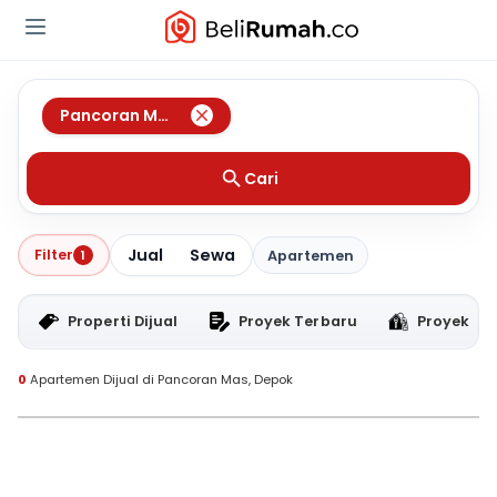
Pancoran Mas
,
Depok
Cari
Jual
Sewa
Filter
1
Apartemen
Properti Dijual
Proyek Terbaru
Proyek RT
0
Apartemen Dijual di Pancoran Mas, Depok