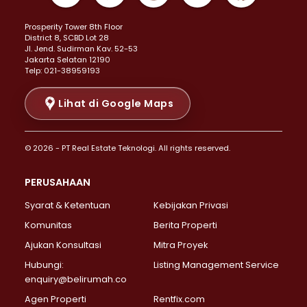
Properti Dijual di Kemayoran >
Prosperity Tower 8th Floor
Properti Dijual di Menteng >
District 8, SCBD Lot 28
Properti Dijual di Senen >
JI. Jend. Sudirman Kav. 52-53
Jakarta Selatan 12190
Properti Dijual di Tanah Abang >
Telp: 021-38959193
Properti Dijual di Cikini >
Properti Dijual di Kramat >
Lihat di Google Maps
Properti Dijual di Pasar Baru >
Properti Dijual di Bendungan Hilir >
© 2026 - PT Real Estate Teknologi. All rights reserved.
Properti Dijual di Jakarta Selatan >
Properti Dijual di Cilandak >
PERUSAHAAN
Properti Dijual di Lebak Bulus >
Syarat & Ketentuan
Kebijakan Privasi
Properti Dijual di Gandaria Selatan >
Properti Dijual di Pondok Labu >
Komunitas
Berita Properti
Properti Dijual di Cipete Selatan >
Ajukan Konsultasi
Mitra Proyek
Properti Dijual di Jagakarsa >
Hubungi:
Listing Management Service
Properti Dijual di Lenteng Agung >
enquiry@belirumah.co
Properti Dijual di Senayan >
Agen Properti
Rentfix.com
Properti Dijual di Pondok Pinang >