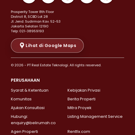
Properti Dijual di Kemayoran >
Prosperity Tower 8th Floor
Properti Dijual di Menteng >
District 8, SCBD Lot 28
Properti Dijual di Senen >
JI. Jend. Sudirman Kav. 52-53
Jakarta Selatan 12190
Properti Dijual di Tanah Abang >
Telp: 021-38959193
Properti Dijual di Cikini >
Properti Dijual di Kramat >
Lihat di Google Maps
Properti Dijual di Pasar Baru >
Properti Dijual di Bendungan Hilir >
© 2026 - PT Real Estate Teknologi. All rights reserved.
Properti Dijual di Jakarta Selatan >
Properti Dijual di Cilandak >
PERUSAHAAN
Properti Dijual di Lebak Bulus >
Syarat & Ketentuan
Kebijakan Privasi
Properti Dijual di Gandaria Selatan >
Properti Dijual di Pondok Labu >
Komunitas
Berita Properti
Properti Dijual di Cipete Selatan >
Ajukan Konsultasi
Mitra Proyek
Properti Dijual di Jagakarsa >
Hubungi:
Listing Management Service
Properti Dijual di Lenteng Agung >
enquiry@belirumah.co
Properti Dijual di Senayan >
Agen Properti
Rentfix.com
Properti Dijual di Pondok Pinang >