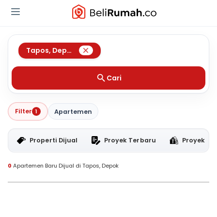
Tapos
,
Depok
Cari
Filter
1
Apartemen
Properti Dijual
Proyek Terbaru
Proyek RT
0
Apartemen Baru Dijual di Tapos, Depok