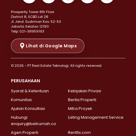
Properti Dijual di Kemayoran >
Prosperity Tower 8th Floor
Properti Dijual di Menteng >
District 8, SCBD Lot 28
Properti Dijual di Senen >
JI. Jend. Sudirman Kav. 52-53
Jakarta Selatan 12190
Properti Dijual di Tanah Abang >
Telp: 021-38959193
Properti Dijual di Cikini >
Properti Dijual di Kramat >
Lihat di Google Maps
Properti Dijual di Pasar Baru >
Properti Dijual di Bendungan Hilir >
© 2026 - PT Real Estate Teknologi. All rights reserved.
Properti Dijual di Jakarta Selatan >
Properti Dijual di Cilandak >
PERUSAHAAN
Properti Dijual di Lebak Bulus >
Syarat & Ketentuan
Kebijakan Privasi
Properti Dijual di Gandaria Selatan >
Properti Dijual di Pondok Labu >
Komunitas
Berita Properti
Properti Dijual di Cipete Selatan >
Ajukan Konsultasi
Mitra Proyek
Properti Dijual di Jagakarsa >
Hubungi:
Listing Management Service
Properti Dijual di Lenteng Agung >
enquiry@belirumah.co
Properti Dijual di Senayan >
Agen Properti
Rentfix.com
Properti Dijual di Pondok Pinang >