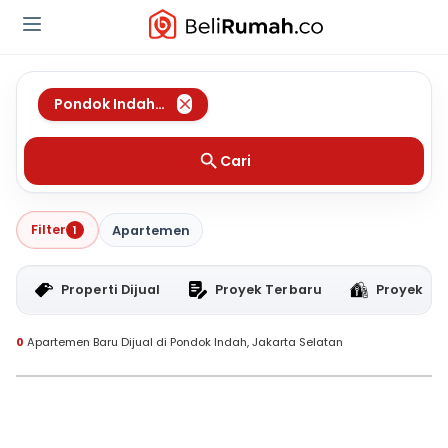
Pondok Indah
,
Jakarta Selatan
Cari
Filter
1
Apartemen
Properti Dijual
Proyek Terbaru
Proyek RT
0
Apartemen Baru Dijual di Pondok Indah, Jakarta Selatan