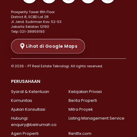
Properti Dijual di Kemayoran >
Prosperity Tower 8th Floor
Properti Dijual di Menteng >
District 8, SCBD Lot 28
Properti Dijual di Senen >
JI. Jend. Sudirman Kav. 52-53
Jakarta Selatan 12190
Properti Dijual di Tanah Abang >
Telp: 021-38959193
Properti Dijual di Cikini >
Properti Dijual di Kramat >
Lihat di Google Maps
Properti Dijual di Pasar Baru >
Properti Dijual di Bendungan Hilir >
© 2026 - PT Real Estate Teknologi. All rights reserved.
Properti Dijual di Jakarta Selatan >
Properti Dijual di Cilandak >
PERUSAHAAN
Properti Dijual di Lebak Bulus >
Syarat & Ketentuan
Kebijakan Privasi
Properti Dijual di Gandaria Selatan >
Properti Dijual di Pondok Labu >
Komunitas
Berita Properti
Properti Dijual di Cipete Selatan >
Ajukan Konsultasi
Mitra Proyek
Properti Dijual di Jagakarsa >
Hubungi:
Listing Management Service
Properti Dijual di Lenteng Agung >
enquiry@belirumah.co
Properti Dijual di Senayan >
Agen Properti
Rentfix.com
Properti Dijual di Pondok Pinang >