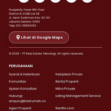
Properti Dijual di Kemayoran >
Prosperity Tower 8th Floor
Properti Dijual di Menteng >
District 8, SCBD Lot 28
Properti Dijual di Senen >
JI. Jend. Sudirman Kav. 52-53
Jakarta Selatan 12190
Properti Dijual di Tanah Abang >
Telp: 021-38959193
Properti Dijual di Cikini >
Properti Dijual di Kramat >
Lihat di Google Maps
Properti Dijual di Pasar Baru >
Properti Dijual di Bendungan Hilir >
© 2026 - PT Real Estate Teknologi. All rights reserved.
Properti Dijual di Jakarta Selatan >
Properti Dijual di Cilandak >
PERUSAHAAN
Properti Dijual di Lebak Bulus >
Syarat & Ketentuan
Kebijakan Privasi
Properti Dijual di Gandaria Selatan >
Properti Dijual di Pondok Labu >
Komunitas
Berita Properti
Properti Dijual di Cipete Selatan >
Ajukan Konsultasi
Mitra Proyek
Properti Dijual di Jagakarsa >
Hubungi:
Listing Management Service
Properti Dijual di Lenteng Agung >
enquiry@belirumah.co
Properti Dijual di Senayan >
Agen Properti
Rentfix.com
Properti Dijual di Pondok Pinang >