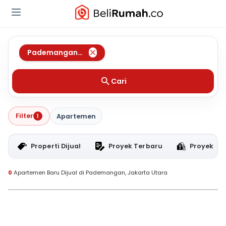
Pademangan
,
Jakarta Utara
Cari
Filter
1
Apartemen
Properti Dijual
Proyek Terbaru
Proyek RT
0
Apartemen Baru Dijual di Pademangan, Jakarta Utara