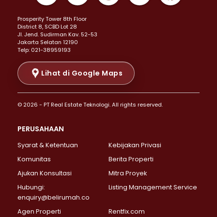
Properti Dijual di Kemayoran >
Prosperity Tower 8th Floor
Properti Dijual di Menteng >
District 8, SCBD Lot 28
Properti Dijual di Senen >
JI. Jend. Sudirman Kav. 52-53
Jakarta Selatan 12190
Properti Dijual di Tanah Abang >
Telp: 021-38959193
Properti Dijual di Cikini >
Properti Dijual di Kramat >
Lihat di Google Maps
Properti Dijual di Pasar Baru >
Properti Dijual di Bendungan Hilir >
© 2026 - PT Real Estate Teknologi. All rights reserved.
Properti Dijual di Jakarta Selatan >
Properti Dijual di Cilandak >
PERUSAHAAN
Properti Dijual di Lebak Bulus >
Syarat & Ketentuan
Kebijakan Privasi
Properti Dijual di Gandaria Selatan >
Properti Dijual di Pondok Labu >
Komunitas
Berita Properti
Properti Dijual di Cipete Selatan >
Ajukan Konsultasi
Mitra Proyek
Properti Dijual di Jagakarsa >
Hubungi:
Listing Management Service
Properti Dijual di Lenteng Agung >
enquiry@belirumah.co
Properti Dijual di Senayan >
Agen Properti
Rentfix.com
Properti Dijual di Pondok Pinang >