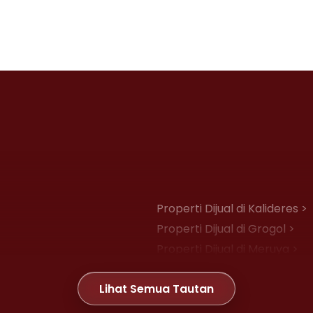
Properti Dijual di Kalideres >
Properti Dijual di Grogol >
Properti Dijual di Meruya >
Properti Dijual di Joglo >
Lihat Semua Tautan