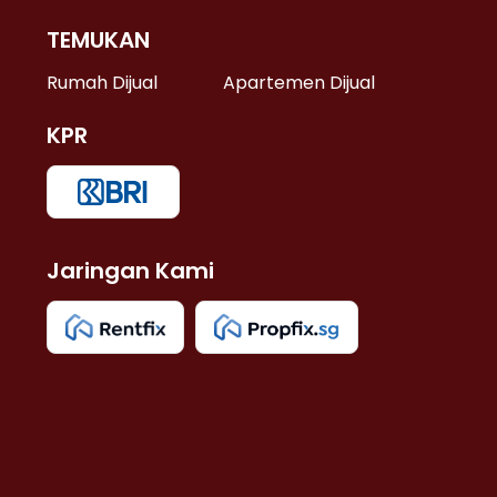
TEMUKAN
 >
Rumah Dijual
Apartemen Dijual
KPR
>
 >
Jaringan Kami
u >
>
 Lama >
 >