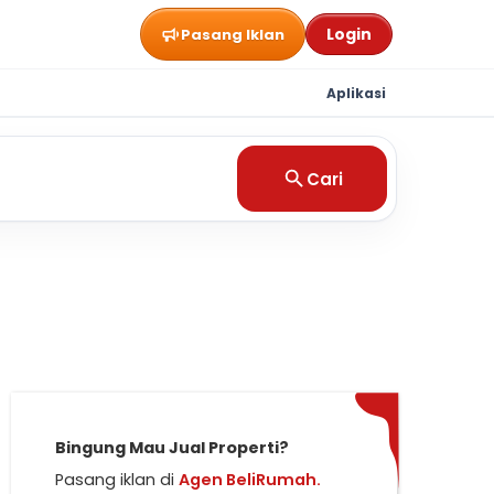
Login
Pasang Iklan
Aplikasi
Cari
Bingung Mau Jual Properti?
Pasang iklan di
Agen BeliRumah.