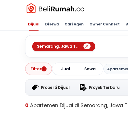
Dijual
Disewa
Cari Agen
Owner Connect
B
Semarang
,
Jawa Tengah
Jual
Sewa
Filter
Aparteme
1
Properti Dijual
Proyek Terbaru
0
Apartemen Dijual di Semarang, Jawa 