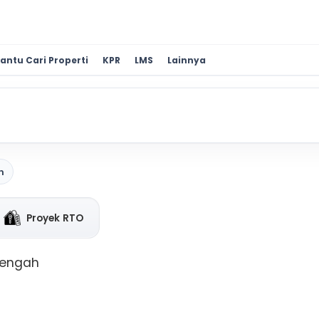
antu Cari Properti
KPR
LMS
Lainnya
n
Proyek RTO
Tengah