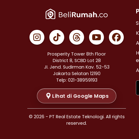
Properti Dijual di Cempaka Putih >
Properti Dijual di Johar Baru >
Properti Dijual di Menteng >
S
Properti Dijual di Tanah Abang >
K
Properti Dijual di Kramat >
A
Properti Dijual di Bendungan Hilir >
H
Prosperity Tower 8th Floor
Properti Dijual di Jakarta Selatan >
e
District 8, SCBD Lot 28
JI. Jend. Sudirman Kav. 52-53
Properti Dijual di Cilandak >
A
Jakarta Selatan 12190
Properti Dijual di Gandaria Selatan >
Telp: 021-38959193
Properti Dijual di Cipete Selatan >
Lihat di Google Maps
Properti Dijual di Lenteng Agung >
Properti Dijual di Pondok Pinang >
Properti Dijual di Kebayoran Baru >
© 2026 - PT Real Estate Teknologi. All rights
Properti Dijual di Mampang Prapatan >
reserved.
Properti Dijual di Pasar Minggu >