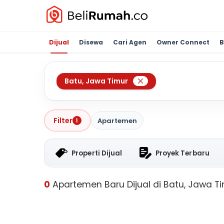
Dijual
Disewa
Cari Agen
Owner Connect
B
Batu
,
Jawa Timur
Filter
Apartemen
1
Properti Dijual
Proyek Terbaru
0
Apartemen Baru Dijual di Batu, Jawa T