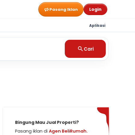
Login
Pasang Iklan
Aplikasi
Cari
Bingung Mau Jual Properti?
Pasang iklan di
Agen BeliRumah.