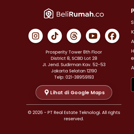
Properti Dijual di Cempaka Putih >
Properti Dijual di Johar Baru >
Properti Dijual di Menteng >
S
Properti Dijual di Tanah Abang >
K
Properti Dijual di Kramat >
A
Properti Dijual di Bendungan Hilir >
H
Prosperity Tower 8th Floor
Properti Dijual di Jakarta Selatan >
e
District 8, SCBD Lot 28
JI. Jend. Sudirman Kav. 52-53
Properti Dijual di Cilandak >
A
Jakarta Selatan 12190
Properti Dijual di Gandaria Selatan >
Telp: 021-38959193
Properti Dijual di Cipete Selatan >
Lihat di Google Maps
Properti Dijual di Lenteng Agung >
Properti Dijual di Pondok Pinang >
Properti Dijual di Kebayoran Baru >
© 2026 - PT Real Estate Teknologi. All rights
Properti Dijual di Mampang Prapatan >
reserved.
Properti Dijual di Pasar Minggu >