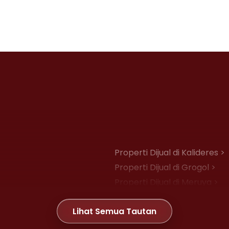
Properti Dijual di Kalideres >
Properti Dijual di Grogol >
Properti Dijual di Meruya >
Properti Dijual di Joglo >
Lihat Semua Tautan