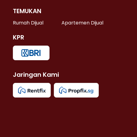
TEMUKAN
 >
Rumah Dijual
Apartemen Dijual
KPR
>
 >
Jaringan Kami
u >
>
 Lama >
 >