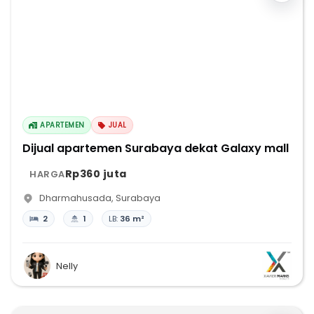
APARTEMEN
JUAL
Dijual apartemen Surabaya dekat Galaxy mall
Rp360 juta
HARGA
Dharmahusada
,
Surabaya
2
1
LB:
36 m²
Nelly