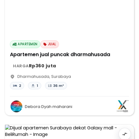
APARTEMEN
JUAL
Apartemen jual puncak dharmahusada
Rp360 juta
HARGA
Dharmahusada
,
Surabaya
2
1
LB:
36 m²
Debora Dyah maharani