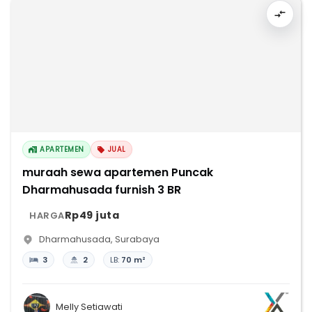
APARTEMEN
JUAL
muraah sewa apartemen Puncak
Dharmahusada furnish 3 BR
Rp49 juta
HARGA
Dharmahusada
,
Surabaya
3
2
LB:
70 m²
Melly Setiawati