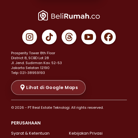
Properti Dijual di Joglo >
Properti Dijual di Jakarta Pusat >
Properti Dijual di Cempaka Putih >
Properti Dijual di Gambir >
Properti Dijual di Johar Baru >
Properti Dijual di Kemayoran >
Prosperity Tower 8th Floor
Properti Dijual di Menteng >
District 8, SCBD Lot 28
Properti Dijual di Senen >
JI. Jend. Sudirman Kav. 52-53
Jakarta Selatan 12190
Properti Dijual di Tanah Abang >
Telp: 021-38959193
Properti Dijual di Cikini >
Properti Dijual di Kramat >
Lihat di Google Maps
Properti Dijual di Pasar Baru >
Properti Dijual di Bendungan Hilir >
© 2026 - PT Real Estate Teknologi. All rights reserved.
Properti Dijual di Jakarta Selatan >
Properti Dijual di Cilandak >
PERUSAHAAN
Properti Dijual di Lebak Bulus >
Syarat & Ketentuan
Kebijakan Privasi
Properti Dijual di Gandaria Selatan >