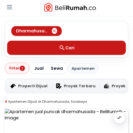
Dharmahusada
,
Surabaya
Cari
Jual
Sewa
Filter
1
Apartemen
Properti Dijual
Proyek Terbaru
Proyek RT
3
Apartemen Dijual di Dharmahusada, Surabaya