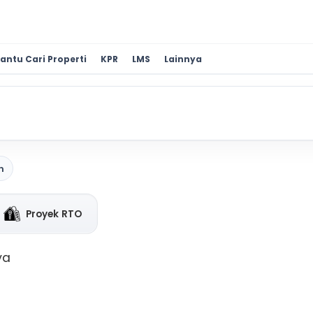
antu Cari Properti
KPR
LMS
Lainnya
n
Proyek RTO
ya