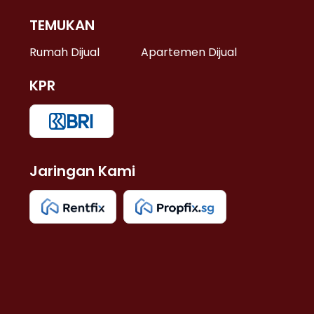
TEMUKAN
 >
Rumah Dijual
Apartemen Dijual
KPR
>
 >
Jaringan Kami
u >
>
 Lama >
 >