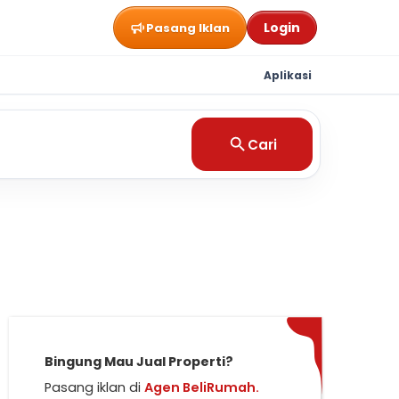
Login
Pasang Iklan
Aplikasi
Cari
Bingung Mau Jual Properti?
Pasang iklan di
Agen BeliRumah.