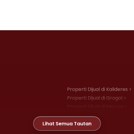
Properti Dijual di Kalideres >
Properti Dijual di Grogol >
Properti Dijual di Meruya >
Properti Dijual di Joglo >
Lihat Semua Tautan