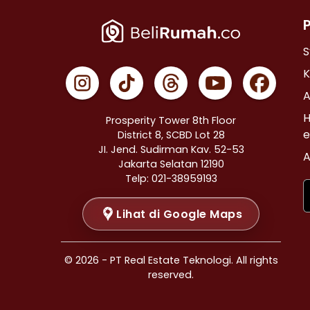
Properti Dijual di Cempaka Putih >
Properti Dijual di Johar Baru >
Properti Dijual di Menteng >
S
Properti Dijual di Tanah Abang >
K
Properti Dijual di Kramat >
A
Properti Dijual di Bendungan Hilir >
H
Prosperity Tower 8th Floor
Properti Dijual di Jakarta Selatan >
e
District 8, SCBD Lot 28
JI. Jend. Sudirman Kav. 52-53
Properti Dijual di Cilandak >
A
Jakarta Selatan 12190
Properti Dijual di Gandaria Selatan >
Telp: 021-38959193
Properti Dijual di Cipete Selatan >
Lihat di Google Maps
Properti Dijual di Lenteng Agung >
Properti Dijual di Pondok Pinang >
Properti Dijual di Kebayoran Baru >
© 2026 - PT Real Estate Teknologi. All rights
Properti Dijual di Mampang Prapatan >
reserved.
Properti Dijual di Pasar Minggu >