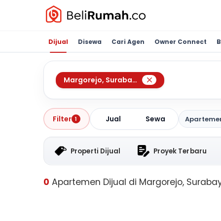
Dijual
Disewa
Cari Agen
Owner Connect
B
Margorejo
,
Surabaya
Jual
Sewa
Filter
Aparteme
1
Properti Dijual
Proyek Terbaru
0
Apartemen Dijual di Margorejo, Suraba