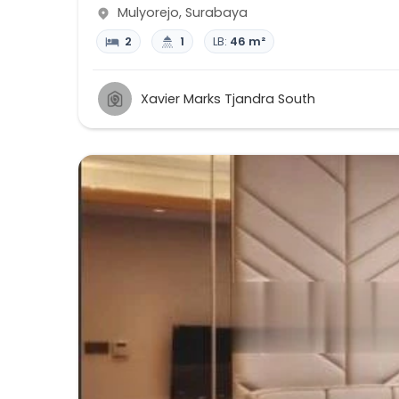
Mulyorejo
,
Surabaya
2
1
LB:
46 m²
Xavier Marks Tjandra South