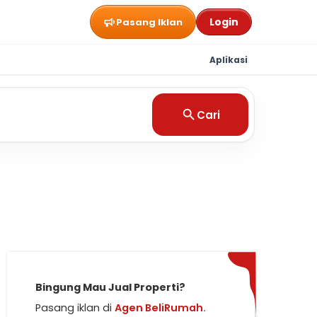
Login
Pasang Iklan
Aplikasi
Cari
Bingung Mau Jual Properti?
Pasang iklan di
Agen BeliRumah.