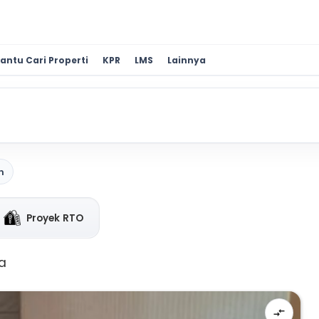
antu Cari Properti
KPR
LMS
Lainnya
n
Proyek RTO
a