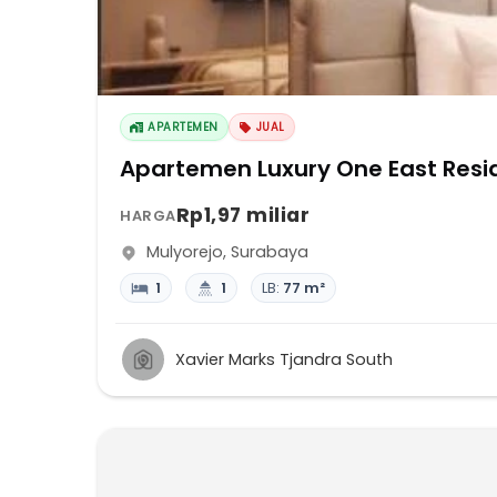
APARTEMEN
JUAL
Apartemen Luxury One East Res
Rp1,97 miliar
HARGA
Mulyorejo
,
Surabaya
1
1
LB:
77 m²
Xavier Marks Tjandra South