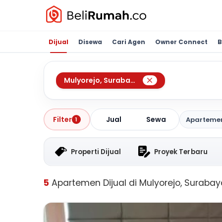
Dijual
Disewa
Cari Agen
Owner Connect
B
Mulyorejo
,
Surabaya
Jual
Sewa
Filter
Aparteme
1
Properti Dijual
Proyek Terbaru
5
Apartemen Dijual di Mulyorejo, Surabay