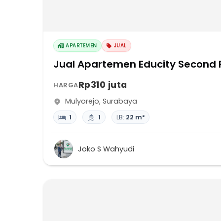
APARTEMEN
JUAL
Jual Apartemen Educity Second 
Rp310 juta
HARGA
Mulyorejo
,
Surabaya
1
1
LB:
22 m²
Joko S Wahyudi