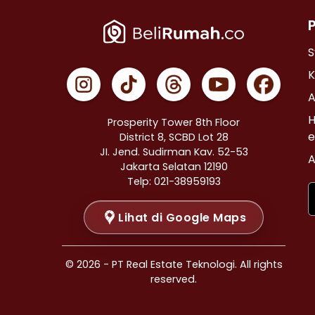
Properti Dijual di Cempaka Putih >
Properti Dijual di Johar Baru >
Properti Dijual di Menteng >
S
Properti Dijual di Tanah Abang >
K
Properti Dijual di Kramat >
A
Properti Dijual di Bendungan Hilir >
H
Prosperity Tower 8th Floor
Properti Dijual di Jakarta Selatan >
e
District 8, SCBD Lot 28
JI. Jend. Sudirman Kav. 52-53
Properti Dijual di Cilandak >
A
Jakarta Selatan 12190
Properti Dijual di Gandaria Selatan >
Telp: 021-38959193
Properti Dijual di Cipete Selatan >
Lihat di Google Maps
Properti Dijual di Lenteng Agung >
Properti Dijual di Pondok Pinang >
Properti Dijual di Kebayoran Baru >
© 2026 - PT Real Estate Teknologi. All rights
Properti Dijual di Mampang Prapatan >
reserved.
Properti Dijual di Pasar Minggu >