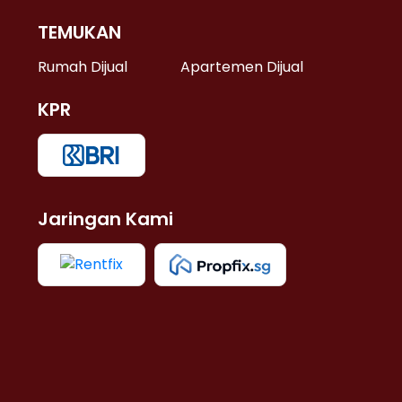
TEMUKAN
 >
Rumah Dijual
Apartemen Dijual
KPR
>
 >
Jaringan Kami
u >
>
 Lama >
 >