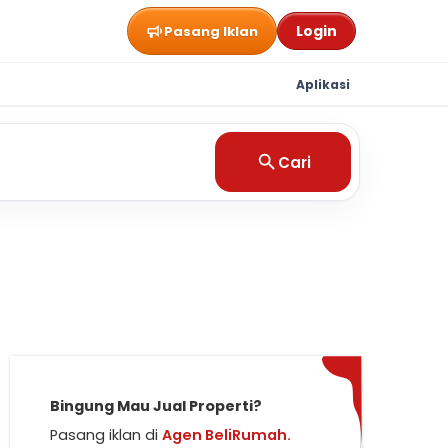
Login
Pasang Iklan
Aplikasi
Cari
Bingung Mau Jual Properti?
Pasang iklan di
Agen BeliRumah.