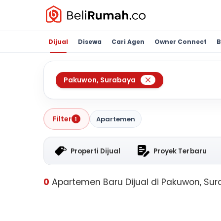
Dijual
Disewa
Cari Agen
Owner Connect
B
Pakuwon
,
Surabaya
Filter
Apartemen
1
Properti Dijual
Proyek Terbaru
0
Apartemen Baru Dijual di Pakuwon, Su