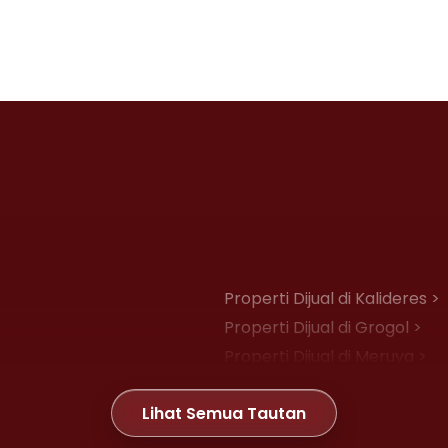
Properti Dijual di Kalideres >
Properti Dijual di Grogol >
Properti Dijual di Meruya >
Properti Dijual di Joglo >
Lihat Semua Tautan