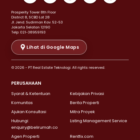
Properti Dijual di Kemayoran >
Prosperity Tower 8th Floor
Properti Dijual di Menteng >
District 8, SCBD Lot 28
Properti Dijual di Senen >
JI. Jend. Sudirman Kav. 52-53
Jakarta Selatan 12190
Properti Dijual di Tanah Abang >
Telp: 021-38959193
Properti Dijual di Cikini >
Properti Dijual di Kramat >
Lihat di Google Maps
Properti Dijual di Pasar Baru >
Properti Dijual di Bendungan Hilir >
© 2026 - PT Real Estate Teknologi. All rights reserved.
Properti Dijual di Jakarta Selatan >
Properti Dijual di Cilandak >
PERUSAHAAN
Properti Dijual di Lebak Bulus >
Syarat & Ketentuan
Kebijakan Privasi
Properti Dijual di Gandaria Selatan >
Properti Dijual di Pondok Labu >
Komunitas
Berita Properti
Properti Dijual di Cipete Selatan >
Ajukan Konsultasi
Mitra Proyek
Properti Dijual di Jagakarsa >
Hubungi:
Listing Management Service
Properti Dijual di Lenteng Agung >
enquiry@belirumah.co
Properti Dijual di Senayan >
Agen Properti
Rentfix.com
Properti Dijual di Pondok Pinang >