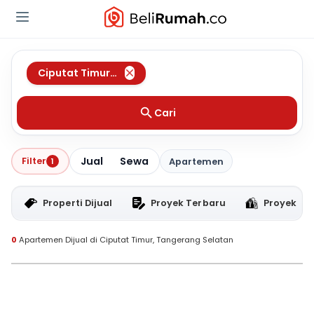
Ciputat Timur
,
Tangerang Selatan
Cari
Jual
Sewa
Filter
1
Apartemen
Properti Dijual
Proyek Terbaru
Proyek RT
0
Apartemen Dijual di Ciputat Timur, Tangerang Selatan