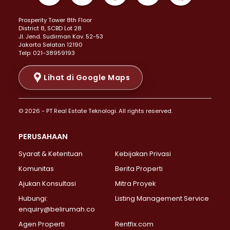
Properti Dijual di Kemayoran >
Prosperity Tower 8th Floor
Properti Dijual di Menteng >
District 8, SCBD Lot 28
Properti Dijual di Senen >
JI. Jend. Sudirman Kav. 52-53
Jakarta Selatan 12190
Properti Dijual di Tanah Abang >
Telp: 021-38959193
Properti Dijual di Cikini >
Properti Dijual di Kramat >
Lihat di Google Maps
Properti Dijual di Pasar Baru >
Properti Dijual di Bendungan Hilir >
© 2026 - PT Real Estate Teknologi. All rights reserved.
Properti Dijual di Jakarta Selatan >
Properti Dijual di Cilandak >
PERUSAHAAN
Properti Dijual di Lebak Bulus >
Syarat & Ketentuan
Kebijakan Privasi
Properti Dijual di Gandaria Selatan >
Properti Dijual di Pondok Labu >
Komunitas
Berita Properti
Properti Dijual di Cipete Selatan >
Ajukan Konsultasi
Mitra Proyek
Properti Dijual di Jagakarsa >
Hubungi:
Listing Management Service
Properti Dijual di Lenteng Agung >
enquiry@belirumah.co
Properti Dijual di Senayan >
Agen Properti
Rentfix.com
Properti Dijual di Pondok Pinang >