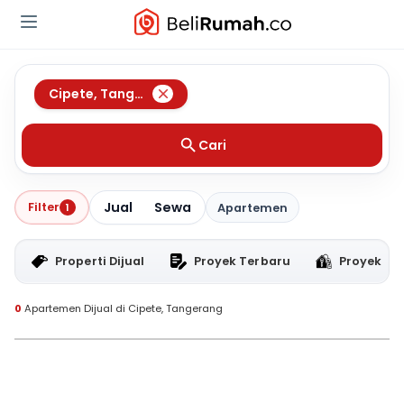
Cipete
,
Tangerang
Cari
Jual
Sewa
Filter
1
Apartemen
Properti Dijual
Proyek Terbaru
Proyek RT
0
Apartemen Dijual di Cipete, Tangerang