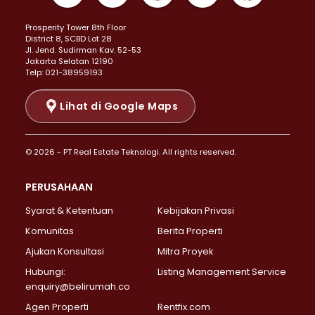
Properti Dijual di Kemayoran >
Prosperity Tower 8th Floor
Properti Dijual di Menteng >
District 8, SCBD Lot 28
Properti Dijual di Senen >
JI. Jend. Sudirman Kav. 52-53
Jakarta Selatan 12190
Properti Dijual di Tanah Abang >
Telp: 021-38959193
Properti Dijual di Cikini >
Properti Dijual di Kramat >
Lihat di Google Maps
Properti Dijual di Pasar Baru >
Properti Dijual di Bendungan Hilir >
© 2026 - PT Real Estate Teknologi. All rights reserved.
Properti Dijual di Jakarta Selatan >
Properti Dijual di Cilandak >
PERUSAHAAN
Properti Dijual di Lebak Bulus >
Syarat & Ketentuan
Kebijakan Privasi
Properti Dijual di Gandaria Selatan >
Properti Dijual di Pondok Labu >
Komunitas
Berita Properti
Properti Dijual di Cipete Selatan >
Ajukan Konsultasi
Mitra Proyek
Properti Dijual di Jagakarsa >
Hubungi:
Listing Management Service
Properti Dijual di Lenteng Agung >
enquiry@belirumah.co
Properti Dijual di Senayan >
Agen Properti
Rentfix.com
Properti Dijual di Pondok Pinang >