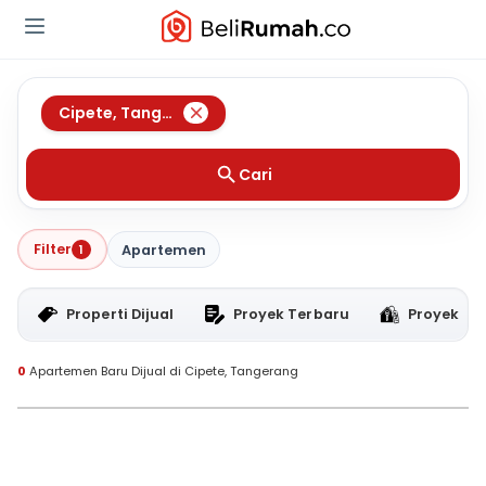
Cipete
,
Tangerang
Cari
Filter
1
Apartemen
Properti Dijual
Proyek Terbaru
Proyek RT
0
Apartemen Baru Dijual di Cipete, Tangerang