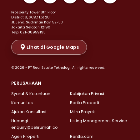
Properti Dijual di Kemayoran >
Prosperity Tower 8th Floor
Properti Dijual di Menteng >
District 8, SCBD Lot 28
Properti Dijual di Senen >
JI. Jend. Sudirman Kav. 52-53
Jakarta Selatan 12190
Properti Dijual di Tanah Abang >
Telp: 021-38959193
Properti Dijual di Cikini >
Properti Dijual di Kramat >
Lihat di Google Maps
Properti Dijual di Pasar Baru >
Properti Dijual di Bendungan Hilir >
© 2026 - PT Real Estate Teknologi. All rights reserved.
Properti Dijual di Jakarta Selatan >
Properti Dijual di Cilandak >
PERUSAHAAN
Properti Dijual di Lebak Bulus >
Syarat & Ketentuan
Kebijakan Privasi
Properti Dijual di Gandaria Selatan >
Properti Dijual di Pondok Labu >
Komunitas
Berita Properti
Properti Dijual di Cipete Selatan >
Ajukan Konsultasi
Mitra Proyek
Properti Dijual di Jagakarsa >
Hubungi:
Listing Management Service
Properti Dijual di Lenteng Agung >
enquiry@belirumah.co
Properti Dijual di Senayan >
Agen Properti
Rentfix.com
Properti Dijual di Pondok Pinang >