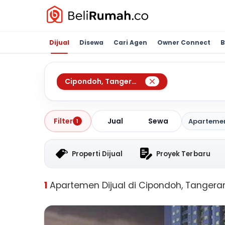
Dijual
Disewa
Cari Agen
Owner Connect
B
Cipondoh
,
Tangerang
Jual
Sewa
Filter
Aparteme
1
Properti Dijual
Proyek Terbaru
1
Apartemen Dijual di Cipondoh, Tangera