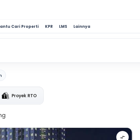
antu Cari Properti
KPR
LMS
Lainnya
n
Proyek RTO
ng