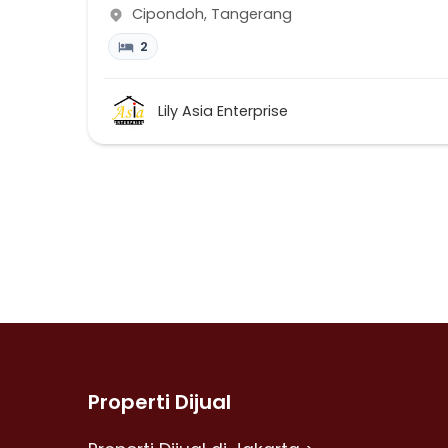
Cipondoh
,
Tangerang
2
Lily Asia Enterprise
Properti Dijual