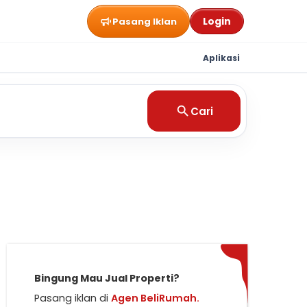
Login
Pasang Iklan
Aplikasi
Cari
Bingung Mau Jual Properti?
Pasang iklan di
Agen BeliRumah.