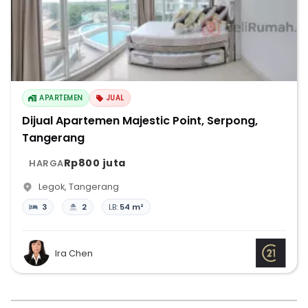
APARTEMEN
JUAL
Dijual Apartemen Majestic Point, Serpong,
Tangerang
Rp800 juta
HARGA
Legok
,
Tangerang
3
2
LB:
54 m²
Ira Chen