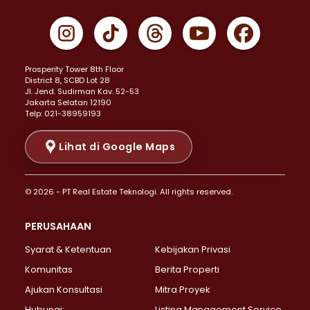
Properti Dijual di Cempaka Putih >
Properti Dijual di Gambir >
Properti Dijual di Johar Baru >
Properti Dijual di Kemayoran >
Prosperity Tower 8th Floor
Properti Dijual di Menteng >
District 8, SCBD Lot 28
Properti Dijual di Senen >
JI. Jend. Sudirman Kav. 52-53
Jakarta Selatan 12190
Properti Dijual di Tanah Abang >
Telp: 021-38959193
Properti Dijual di Cikini >
Properti Dijual di Kramat >
Lihat di Google Maps
Properti Dijual di Pasar Baru >
Properti Dijual di Bendungan Hilir >
© 2026 - PT Real Estate Teknologi. All rights reserved.
Properti Dijual di Jakarta Selatan >
Properti Dijual di Cilandak >
PERUSAHAAN
Properti Dijual di Lebak Bulus >
Syarat & Ketentuan
Kebijakan Privasi
Properti Dijual di Gandaria Selatan >
Properti Dijual di Pondok Labu >
Komunitas
Berita Properti
Properti Dijual di Cipete Selatan >
Ajukan Konsultasi
Mitra Proyek
Properti Dijual di Jagakarsa >
Hubungi:
Listing Management Service