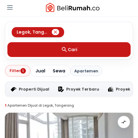
Legok
,
Tangerang
Cari
Jual
Sewa
Filter
1
Apartemen
Properti Dijual
Proyek Terbaru
Proyek RT
1
Apartemen Dijual di Legok, Tangerang