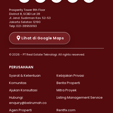
Properti Dijual di Kemayoran >
Prosperity Tower 8th Floor
Properti Dijual di Menteng >
District 8, SCBD Lot 28
Properti Dijual di Senen >
JI. Jend. Sudirman Kav. 52-53
Jakarta Selatan 12190
Properti Dijual di Tanah Abang >
Telp: 021-38959193
Properti Dijual di Cikini >
Properti Dijual di Kramat >
Lihat di Google Maps
Properti Dijual di Pasar Baru >
Properti Dijual di Bendungan Hilir >
© 2026 - PT Real Estate Teknologi. All rights reserved.
Properti Dijual di Jakarta Selatan >
Properti Dijual di Cilandak >
PERUSAHAAN
Properti Dijual di Lebak Bulus >
Syarat & Ketentuan
Kebijakan Privasi
Properti Dijual di Gandaria Selatan >
Properti Dijual di Pondok Labu >
Komunitas
Berita Properti
Properti Dijual di Cipete Selatan >
Ajukan Konsultasi
Mitra Proyek
Properti Dijual di Jagakarsa >
Hubungi:
Listing Management Service
Properti Dijual di Lenteng Agung >
enquiry@belirumah.co
Properti Dijual di Senayan >
Agen Properti
Rentfix.com
Properti Dijual di Pondok Pinang >