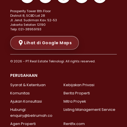
Properti Dijual di Kemayoran >
Prosperity Tower 8th Floor
Properti Dijual di Menteng >
District 8, SCBD Lot 28
Properti Dijual di Senen >
JI. Jend. Sudirman Kav. 52-53
Jakarta Selatan 12190
Properti Dijual di Tanah Abang >
Telp: 021-38959193
Properti Dijual di Cikini >
Properti Dijual di Kramat >
Lihat di Google Maps
Properti Dijual di Pasar Baru >
Properti Dijual di Bendungan Hilir >
© 2026 - PT Real Estate Teknologi. All rights reserved.
Properti Dijual di Jakarta Selatan >
Properti Dijual di Cilandak >
PERUSAHAAN
Properti Dijual di Lebak Bulus >
Syarat & Ketentuan
Kebijakan Privasi
Properti Dijual di Gandaria Selatan >
Properti Dijual di Pondok Labu >
Komunitas
Berita Properti
Properti Dijual di Cipete Selatan >
Ajukan Konsultasi
Mitra Proyek
Properti Dijual di Jagakarsa >
Hubungi:
Listing Management Service
Properti Dijual di Lenteng Agung >
enquiry@belirumah.co
Properti Dijual di Senayan >
Agen Properti
Rentfix.com
Properti Dijual di Pondok Pinang >