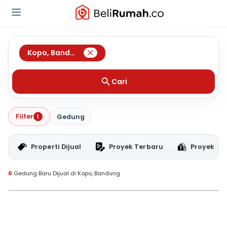
Kopo
,
Bandung
Cari
Filter
1
Gedung
Properti Dijual
Proyek Terbaru
Proyek RT
0
Gedung Baru Dijual di Kopo, Bandung