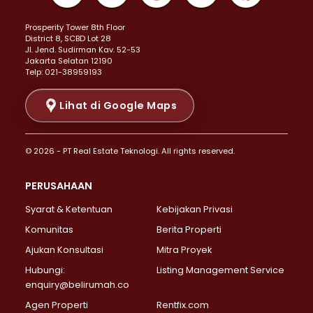
Properti Dijual di Kemayoran >
Prosperity Tower 8th Floor
Properti Dijual di Menteng >
District 8, SCBD Lot 28
Properti Dijual di Senen >
JI. Jend. Sudirman Kav. 52-53
Jakarta Selatan 12190
Properti Dijual di Tanah Abang >
Telp: 021-38959193
Properti Dijual di Cikini >
Properti Dijual di Kramat >
Lihat di Google Maps
Properti Dijual di Pasar Baru >
Properti Dijual di Bendungan Hilir >
© 2026 - PT Real Estate Teknologi. All rights reserved.
Properti Dijual di Jakarta Selatan >
Properti Dijual di Cilandak >
PERUSAHAAN
Properti Dijual di Lebak Bulus >
Syarat & Ketentuan
Kebijakan Privasi
Properti Dijual di Gandaria Selatan >
Properti Dijual di Pondok Labu >
Komunitas
Berita Properti
Properti Dijual di Cipete Selatan >
Ajukan Konsultasi
Mitra Proyek
Properti Dijual di Jagakarsa >
Hubungi:
Listing Management Service
Properti Dijual di Lenteng Agung >
enquiry@belirumah.co
Properti Dijual di Senayan >
Agen Properti
Rentfix.com
Properti Dijual di Pondok Pinang >