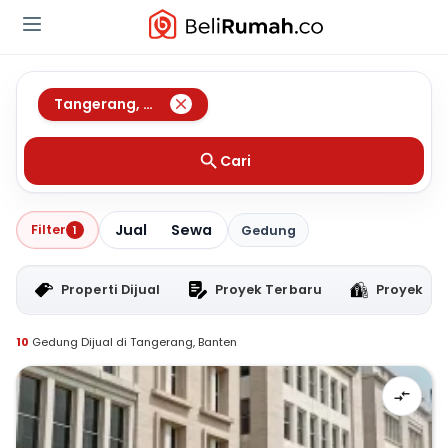
Tangerang
,
Banten
Cari
Jual
Sewa
Filter
1
Gedung
Properti Dijual
Proyek Terbaru
Proyek RT
10
Gedung Dijual di Tangerang, Banten