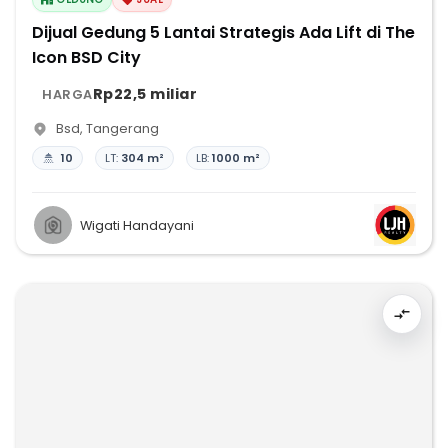
Dijual Gedung 5 Lantai Strategis Ada Lift di The
Icon BSD City
Rp22,5 miliar
HARGA
Bsd
,
Tangerang
10
LT:
304 m²
LB:
1000 m²
Wigati Handayani