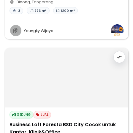
Binong
,
Tangerang
3
LT:
773 m²
LB:
1200 m²
Youngky Wijaya
GEDUNG
JUAL
Business Loft Foresta BSD City Cocok untuk
Kantor, Klinik&Office