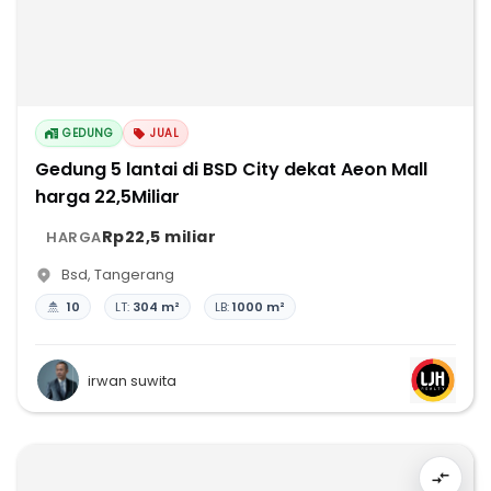
GEDUNG
JUAL
Gedung 5 lantai di BSD City dekat Aeon Mall
harga 22,5Miliar
Rp22,5 miliar
HARGA
Bsd
,
Tangerang
10
LT:
304 m²
LB:
1000 m²
irwan suwita