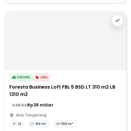
GEDUNG
JUAL
Foresta Business Loft FBL 5 BSD LT 310 m2 LB
1310 m2
Rp36 miliar
HARGA
Bsd
,
Tangerang
12
LT:
310 m²
LB:
1310 m²