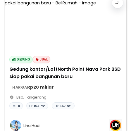
GEDUNG
JUAL
Gedung kantor/LoftNorth Point Nava Park BSD
siap pakai bangunan baru
Rp20 miliar
HARGA
Bsd
,
Tangerang
8
LT:
154 m²
LB:
657 m²
Lina Hadi