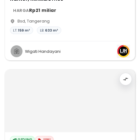
Rp21 miliar
HARGA
Bsd
,
Tangerang
LT:
159 m²
LB:
633 m²
Wigati Handayani
GEDUNG
JUAL