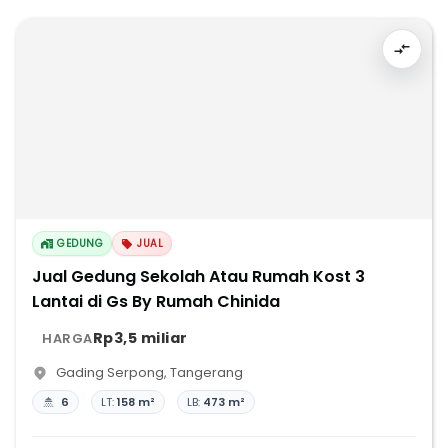
GEDUNG
JUAL
Jual Gedung Sekolah Atau Rumah Kost 3
Lantai di Gs By Rumah Chinida
Rp3,5 miliar
HARGA
Gading Serpong
,
Tangerang
6
LT:
158 m²
LB:
473 m²