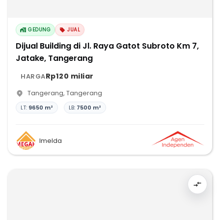
GEDUNG
JUAL
Dijual Building di Jl. Raya Gatot Subroto Km 7,
Jatake, Tangerang
Rp120 miliar
HARGA
Tangerang
,
Tangerang
LT:
9650 m²
LB:
7500 m²
Imelda