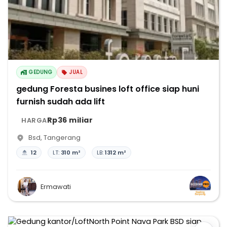
GEDUNG
JUAL
gedung Foresta busines loft office siap huni
furnish sudah ada lift
Rp36 miliar
HARGA
Bsd
,
Tangerang
12
LT:
310 m²
LB:
1312 m²
Ermawati