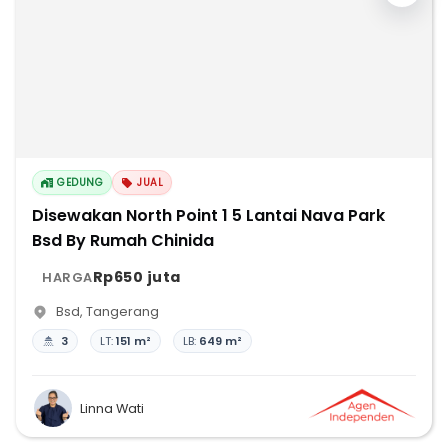
GEDUNG
JUAL
Disewakan North Point 1 5 Lantai Nava Park
Bsd By Rumah Chinida
Rp650 juta
HARGA
Bsd
,
Tangerang
3
LT:
151 m²
LB:
649 m²
Linna Wati