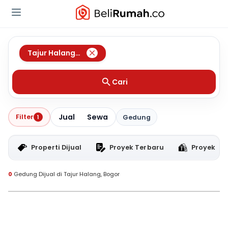
Tajur Halang
,
Bogor
Cari
Jual
Sewa
Filter
1
Gedung
Properti Dijual
Proyek Terbaru
Proyek RT
0
Gedung Dijual di Tajur Halang, Bogor