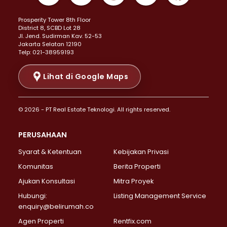
Properti Dijual di Kemayoran >
Prosperity Tower 8th Floor
Properti Dijual di Menteng >
District 8, SCBD Lot 28
Properti Dijual di Senen >
JI. Jend. Sudirman Kav. 52-53
Jakarta Selatan 12190
Properti Dijual di Tanah Abang >
Telp: 021-38959193
Properti Dijual di Cikini >
Properti Dijual di Kramat >
Lihat di Google Maps
Properti Dijual di Pasar Baru >
Properti Dijual di Bendungan Hilir >
© 2026 - PT Real Estate Teknologi. All rights reserved.
Properti Dijual di Jakarta Selatan >
Properti Dijual di Cilandak >
PERUSAHAAN
Properti Dijual di Lebak Bulus >
Syarat & Ketentuan
Kebijakan Privasi
Properti Dijual di Gandaria Selatan >
Properti Dijual di Pondok Labu >
Komunitas
Berita Properti
Properti Dijual di Cipete Selatan >
Ajukan Konsultasi
Mitra Proyek
Properti Dijual di Jagakarsa >
Hubungi:
Listing Management Service
Properti Dijual di Lenteng Agung >
enquiry@belirumah.co
Properti Dijual di Senayan >
Agen Properti
Rentfix.com
Properti Dijual di Pondok Pinang >