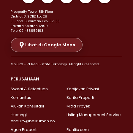
Properti Dijual di Kemayoran >
Prosperity Tower 8th Floor
Properti Dijual di Menteng >
District 8, SCBD Lot 28
Properti Dijual di Senen >
JI. Jend. Sudirman Kav. 52-53
Jakarta Selatan 12190
Properti Dijual di Tanah Abang >
Telp: 021-38959193
Properti Dijual di Cikini >
Properti Dijual di Kramat >
Lihat di Google Maps
Properti Dijual di Pasar Baru >
Properti Dijual di Bendungan Hilir >
© 2026 - PT Real Estate Teknologi. All rights reserved.
Properti Dijual di Jakarta Selatan >
Properti Dijual di Cilandak >
PERUSAHAAN
Properti Dijual di Lebak Bulus >
Syarat & Ketentuan
Kebijakan Privasi
Properti Dijual di Gandaria Selatan >
Properti Dijual di Pondok Labu >
Komunitas
Berita Properti
Properti Dijual di Cipete Selatan >
Ajukan Konsultasi
Mitra Proyek
Properti Dijual di Jagakarsa >
Hubungi:
Listing Management Service
Properti Dijual di Lenteng Agung >
enquiry@belirumah.co
Properti Dijual di Senayan >
Agen Properti
Rentfix.com
Properti Dijual di Pondok Pinang >