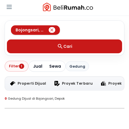
Bojongsari
,
Depok
Cari
Jual
Sewa
Filter
1
Gedung
Properti Dijual
Proyek Terbaru
Proyek RT
0
Gedung Dijual di Bojongsari, Depok