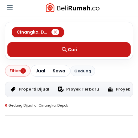
Cinangka
,
Depok
Cari
Jual
Sewa
Filter
1
Gedung
Properti Dijual
Proyek Terbaru
Proyek RT
0
Gedung Dijual di Cinangka, Depok