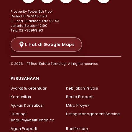
Properti Dijual di Kemayoran >
Prosperity Tower 8th Floor
Properti Dijual di Menteng >
District 8, SCBD Lot 28
Properti Dijual di Senen >
JI. Jend. Sudirman Kav. 52-53
Jakarta Selatan 12190
Properti Dijual di Tanah Abang >
Telp: 021-38959193
Properti Dijual di Cikini >
Properti Dijual di Kramat >
Lihat di Google Maps
Properti Dijual di Pasar Baru >
Properti Dijual di Bendungan Hilir >
© 2026 - PT Real Estate Teknologi. All rights reserved.
Properti Dijual di Jakarta Selatan >
Properti Dijual di Cilandak >
PERUSAHAAN
Properti Dijual di Lebak Bulus >
Syarat & Ketentuan
Kebijakan Privasi
Properti Dijual di Gandaria Selatan >
Properti Dijual di Pondok Labu >
Komunitas
Berita Properti
Properti Dijual di Cipete Selatan >
Ajukan Konsultasi
Mitra Proyek
Properti Dijual di Jagakarsa >
Hubungi:
Listing Management Service
Properti Dijual di Lenteng Agung >
enquiry@belirumah.co
Properti Dijual di Senayan >
Agen Properti
Rentfix.com
Properti Dijual di Pondok Pinang >