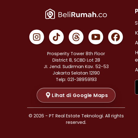
Properti Dijual di Cempaka Putih >
Properti Dijual di Johar Baru >
Properti Dijual di Menteng >
S
Properti Dijual di Tanah Abang >
K
Properti Dijual di Kramat >
A
Properti Dijual di Bendungan Hilir >
H
Prosperity Tower 8th Floor
Properti Dijual di Jakarta Selatan >
e
District 8, SCBD Lot 28
JI. Jend. Sudirman Kav. 52-53
Properti Dijual di Cilandak >
A
Jakarta Selatan 12190
Properti Dijual di Gandaria Selatan >
Telp: 021-38959193
Properti Dijual di Cipete Selatan >
Lihat di Google Maps
Properti Dijual di Lenteng Agung >
Properti Dijual di Pondok Pinang >
Properti Dijual di Kebayoran Baru >
© 2026 - PT Real Estate Teknologi. All rights
Properti Dijual di Mampang Prapatan >
reserved.
Properti Dijual di Pasar Minggu >