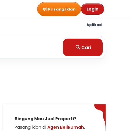
Login
Pasang Iklan
Aplikasi
Cari
Bingung Mau Jual Properti?
Pasang iklan di
Agen BeliRumah.