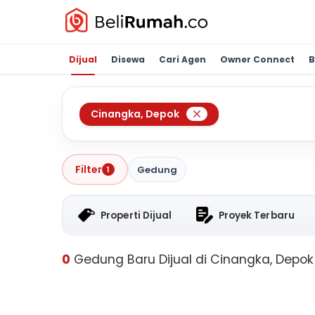
Dijual
Disewa
Cari Agen
Owner Connect
B
Cinangka
,
Depok
Filter
Gedung
1
Properti Dijual
Proyek Terbaru
0
Gedung Baru Dijual di Cinangka, Depok