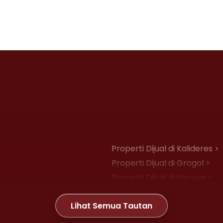
Properti Dijual di Kalideres >
Properti Dijual di Grogol >
Properti Dijual di Meruya >
Properti Dijual di Joglo >
Lihat Semua Tautan