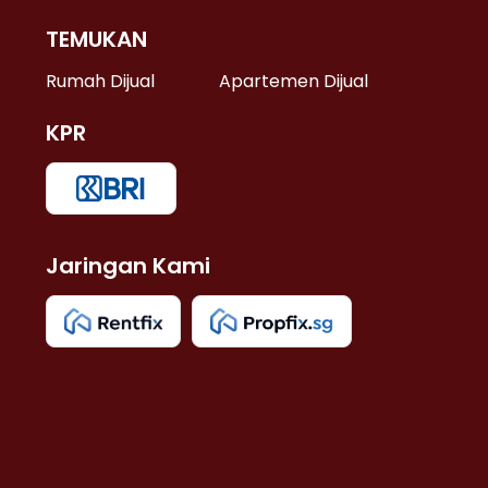
TEMUKAN
 >
Rumah Dijual
Apartemen Dijual
KPR
>
 >
Jaringan Kami
u >
>
 Lama >
 >