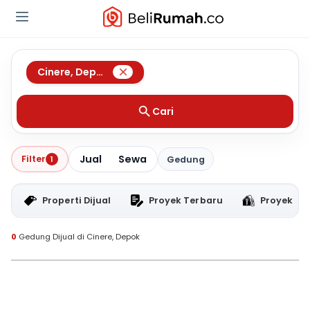
Cinere
,
Depok
Cari
Jual
Sewa
Filter
1
Gedung
Properti Dijual
Proyek Terbaru
Proyek RT
0
Gedung Dijual di Cinere, Depok