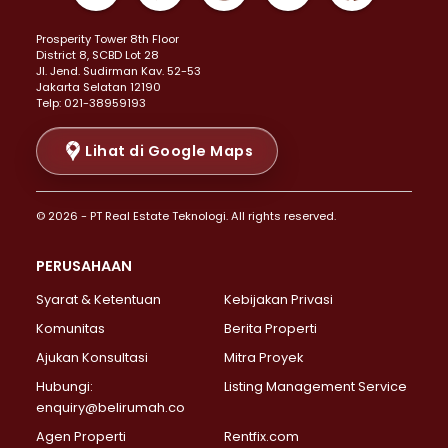
Properti Dijual di Kemayoran >
Prosperity Tower 8th Floor
Properti Dijual di Menteng >
District 8, SCBD Lot 28
Properti Dijual di Senen >
JI. Jend. Sudirman Kav. 52-53
Jakarta Selatan 12190
Properti Dijual di Tanah Abang >
Telp: 021-38959193
Properti Dijual di Cikini >
Properti Dijual di Kramat >
Lihat di Google Maps
Properti Dijual di Pasar Baru >
Properti Dijual di Bendungan Hilir >
© 2026 - PT Real Estate Teknologi. All rights reserved.
Properti Dijual di Jakarta Selatan >
Properti Dijual di Cilandak >
PERUSAHAAN
Properti Dijual di Lebak Bulus >
Syarat & Ketentuan
Kebijakan Privasi
Properti Dijual di Gandaria Selatan >
Properti Dijual di Pondok Labu >
Komunitas
Berita Properti
Properti Dijual di Cipete Selatan >
Ajukan Konsultasi
Mitra Proyek
Properti Dijual di Jagakarsa >
Hubungi:
Listing Management Service
Properti Dijual di Lenteng Agung >
enquiry@belirumah.co
Properti Dijual di Senayan >
Agen Properti
Rentfix.com
Properti Dijual di Pondok Pinang >