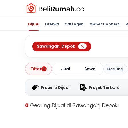
Dijual
Disewa
Cari Agen
Owner Connect
B
Sawangan
,
Depok
Jual
Sewa
Filter
Gedung
1
Properti Dijual
Proyek Terbaru
0
Gedung Dijual di Sawangan, Depok