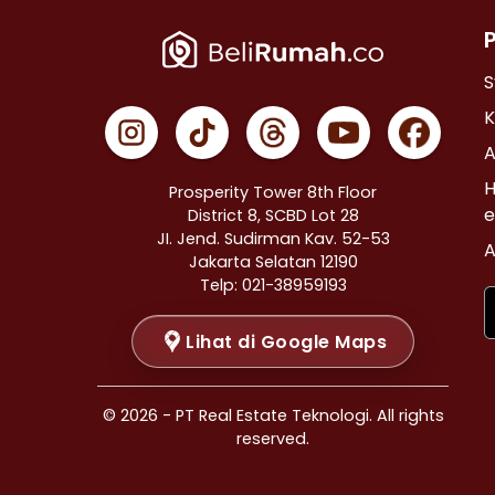
Properti Dijual di Cempaka Putih >
Properti Dijual di Johar Baru >
Properti Dijual di Menteng >
S
Properti Dijual di Tanah Abang >
K
Properti Dijual di Kramat >
A
Properti Dijual di Bendungan Hilir >
H
Prosperity Tower 8th Floor
Properti Dijual di Jakarta Selatan >
e
District 8, SCBD Lot 28
JI. Jend. Sudirman Kav. 52-53
Properti Dijual di Cilandak >
A
Jakarta Selatan 12190
Properti Dijual di Gandaria Selatan >
Telp: 021-38959193
Properti Dijual di Cipete Selatan >
Lihat di Google Maps
Properti Dijual di Lenteng Agung >
Properti Dijual di Pondok Pinang >
Properti Dijual di Kebayoran Baru >
© 2026 - PT Real Estate Teknologi. All rights
Properti Dijual di Mampang Prapatan >
reserved.
Properti Dijual di Pasar Minggu >