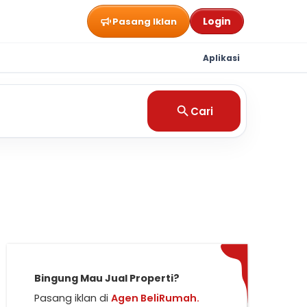
Login
Pasang Iklan
Aplikasi
Cari
Bingung Mau Jual Properti?
Pasang iklan di
Agen BeliRumah.