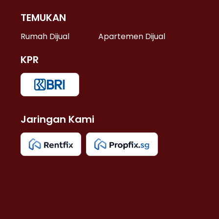
TEMUKAN
 >
Rumah Dijual
Apartemen Dijual
KPR
>
 >
Jaringan Kami
u >
>
 Lama >
 >