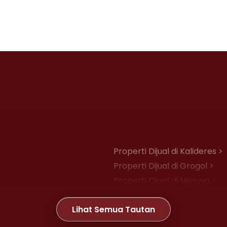
Properti Dijual di Kalideres >
Properti Dijual di Grogol >
Properti Dijual di Meruya >
Properti Dijual di Joglo >
Lihat Semua Tautan