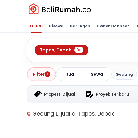
Dijual
Disewa
Cari Agen
Owner Connect
B
Tapos
,
Depok
Jual
Sewa
Filter
Gedung
1
Properti Dijual
Proyek Terbaru
0
Gedung Dijual di Tapos, Depok