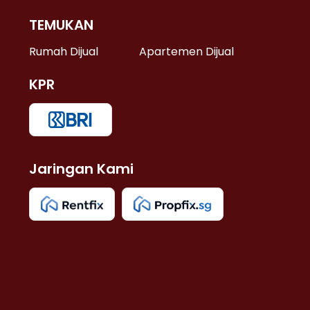
TEMUKAN
 >
Rumah Dijual
Apartemen Dijual
KPR
>
 >
Jaringan Kami
u >
>
 Lama >
 >