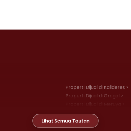
Properti Dijual di Kalideres >
Properti Dijual di Grogol >
Properti Dijual di Meruya >
Properti Dijual di Joglo >
Lihat Semua Tautan