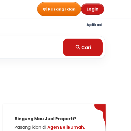
Login
Pasang Iklan
Aplikasi
Cari
Bingung Mau Jual Properti?
Pasang iklan di
Agen BeliRumah.