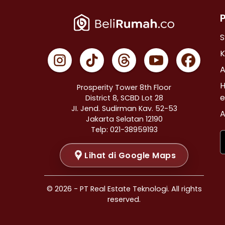
Properti Dijual di Cempaka Putih >
Properti Dijual di Johar Baru >
Properti Dijual di Menteng >
S
Properti Dijual di Tanah Abang >
K
Properti Dijual di Kramat >
A
Properti Dijual di Bendungan Hilir >
H
Prosperity Tower 8th Floor
Properti Dijual di Jakarta Selatan >
e
District 8, SCBD Lot 28
JI. Jend. Sudirman Kav. 52-53
Properti Dijual di Cilandak >
A
Jakarta Selatan 12190
Properti Dijual di Gandaria Selatan >
Telp: 021-38959193
Properti Dijual di Cipete Selatan >
Lihat di Google Maps
Properti Dijual di Lenteng Agung >
Properti Dijual di Pondok Pinang >
Properti Dijual di Kebayoran Baru >
© 2026 - PT Real Estate Teknologi. All rights
Properti Dijual di Mampang Prapatan >
reserved.
Properti Dijual di Pasar Minggu >