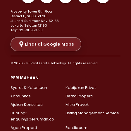
Properti Dijual di Kemayoran >
Prosperity Tower 8th Floor
Properti Dijual di Menteng >
District 8, SCBD Lot 28
Properti Dijual di Senen >
JI. Jend. Sudirman Kav. 52-53
Jakarta Selatan 12190
Properti Dijual di Tanah Abang >
Telp: 021-38959193
Properti Dijual di Cikini >
Properti Dijual di Kramat >
Lihat di Google Maps
Properti Dijual di Pasar Baru >
Properti Dijual di Bendungan Hilir >
© 2026 - PT Real Estate Teknologi. All rights reserved.
Properti Dijual di Jakarta Selatan >
Properti Dijual di Cilandak >
PERUSAHAAN
Properti Dijual di Lebak Bulus >
Syarat & Ketentuan
Kebijakan Privasi
Properti Dijual di Gandaria Selatan >
Properti Dijual di Pondok Labu >
Komunitas
Berita Properti
Properti Dijual di Cipete Selatan >
Ajukan Konsultasi
Mitra Proyek
Properti Dijual di Jagakarsa >
Hubungi:
Listing Management Service
Properti Dijual di Lenteng Agung >
enquiry@belirumah.co
Properti Dijual di Senayan >
Agen Properti
Rentfix.com
Properti Dijual di Pondok Pinang >