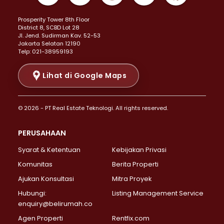
Properti Dijual di Kemayoran >
Prosperity Tower 8th Floor
Properti Dijual di Menteng >
District 8, SCBD Lot 28
Properti Dijual di Senen >
JI. Jend. Sudirman Kav. 52-53
Jakarta Selatan 12190
Properti Dijual di Tanah Abang >
Telp: 021-38959193
Properti Dijual di Cikini >
Properti Dijual di Kramat >
Lihat di Google Maps
Properti Dijual di Pasar Baru >
Properti Dijual di Bendungan Hilir >
© 2026 - PT Real Estate Teknologi. All rights reserved.
Properti Dijual di Jakarta Selatan >
Properti Dijual di Cilandak >
PERUSAHAAN
Properti Dijual di Lebak Bulus >
Syarat & Ketentuan
Kebijakan Privasi
Properti Dijual di Gandaria Selatan >
Properti Dijual di Pondok Labu >
Komunitas
Berita Properti
Properti Dijual di Cipete Selatan >
Ajukan Konsultasi
Mitra Proyek
Properti Dijual di Jagakarsa >
Hubungi:
Listing Management Service
Properti Dijual di Lenteng Agung >
enquiry@belirumah.co
Properti Dijual di Senayan >
Agen Properti
Rentfix.com
Properti Dijual di Pondok Pinang >