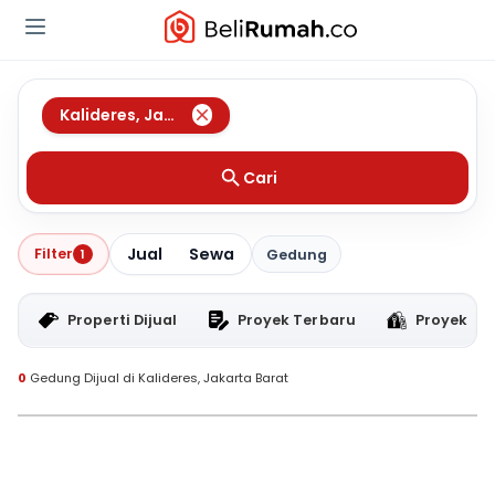
Kalideres
,
Jakarta Barat
Cari
Jual
Sewa
Filter
1
Gedung
Properti Dijual
Proyek Terbaru
Proyek RT
0
Gedung Dijual di Kalideres, Jakarta Barat