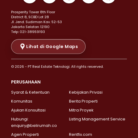
Properti Dijual di Kemayoran >
Prosperity Tower 8th Floor
Properti Dijual di Menteng >
District 8, SCBD Lot 28
Properti Dijual di Senen >
JI. Jend. Sudirman Kav. 52-53
Jakarta Selatan 12190
Properti Dijual di Tanah Abang >
Telp: 021-38959193
Properti Dijual di Cikini >
Properti Dijual di Kramat >
Lihat di Google Maps
Properti Dijual di Pasar Baru >
Properti Dijual di Bendungan Hilir >
© 2026 - PT Real Estate Teknologi. All rights reserved.
Properti Dijual di Jakarta Selatan >
Properti Dijual di Cilandak >
PERUSAHAAN
Properti Dijual di Lebak Bulus >
Syarat & Ketentuan
Kebijakan Privasi
Properti Dijual di Gandaria Selatan >
Properti Dijual di Pondok Labu >
Komunitas
Berita Properti
Properti Dijual di Cipete Selatan >
Ajukan Konsultasi
Mitra Proyek
Properti Dijual di Jagakarsa >
Hubungi:
Listing Management Service
Properti Dijual di Lenteng Agung >
enquiry@belirumah.co
Properti Dijual di Senayan >
Agen Properti
Rentfix.com
Properti Dijual di Pondok Pinang >