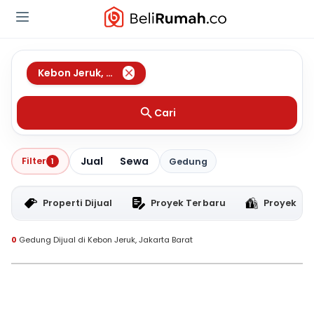
Kebon Jeruk
,
Jakarta Barat
Cari
Jual
Sewa
Filter
1
Gedung
Properti Dijual
Proyek Terbaru
Proyek RT
0
Gedung Dijual di Kebon Jeruk, Jakarta Barat