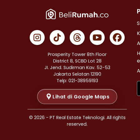
Properti Dijual di Cempaka Putih >
Properti Dijual di Johar Baru >
Properti Dijual di Menteng >
S
Properti Dijual di Tanah Abang >
K
Properti Dijual di Kramat >
A
Properti Dijual di Bendungan Hilir >
H
Prosperity Tower 8th Floor
Properti Dijual di Jakarta Selatan >
e
District 8, SCBD Lot 28
JI. Jend. Sudirman Kav. 52-53
Properti Dijual di Cilandak >
A
Jakarta Selatan 12190
Properti Dijual di Gandaria Selatan >
Telp: 021-38959193
Properti Dijual di Cipete Selatan >
Lihat di Google Maps
Properti Dijual di Lenteng Agung >
Properti Dijual di Pondok Pinang >
Properti Dijual di Kebayoran Baru >
© 2026 - PT Real Estate Teknologi. All rights
Properti Dijual di Mampang Prapatan >
reserved.
Properti Dijual di Pasar Minggu >