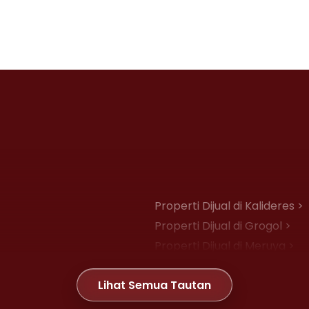
Properti Dijual di Kalideres >
Properti Dijual di Grogol >
Properti Dijual di Meruya >
Properti Dijual di Joglo >
Lihat Semua Tautan