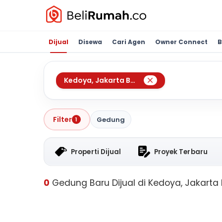
Dijual
Disewa
Cari Agen
Owner Connect
B
Kedoya
,
Jakarta Barat
Filter
Gedung
1
Properti Dijual
Proyek Terbaru
0
Gedung Baru Dijual di Kedoya, Jakarta