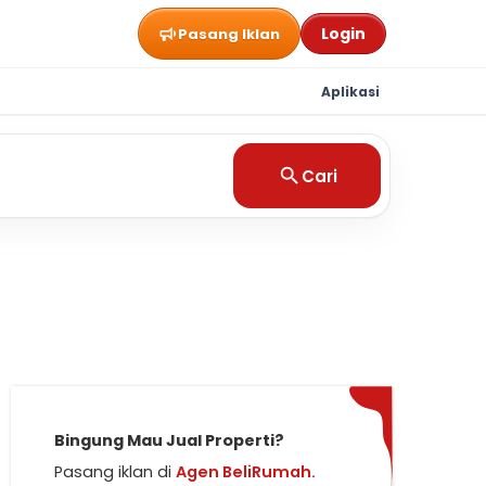
Login
Pasang Iklan
Aplikasi
Cari
Bingung Mau Jual Properti?
Pasang iklan di
Agen BeliRumah.