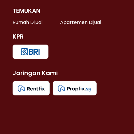
TEMUKAN
 >
Rumah Dijual
Apartemen Dijual
KPR
>
 >
Jaringan Kami
u >
>
 Lama >
 >