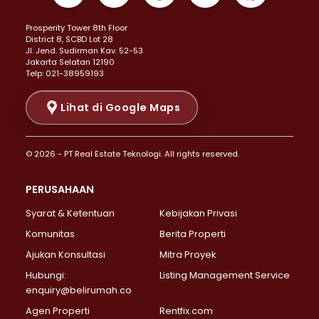
Properti Dijual di Kemayoran >
Prosperity Tower 8th Floor
Properti Dijual di Menteng >
District 8, SCBD Lot 28
Properti Dijual di Senen >
JI. Jend. Sudirman Kav. 52-53
Jakarta Selatan 12190
Properti Dijual di Tanah Abang >
Telp: 021-38959193
Properti Dijual di Cikini >
Properti Dijual di Kramat >
Lihat di Google Maps
Properti Dijual di Pasar Baru >
Properti Dijual di Bendungan Hilir >
© 2026 - PT Real Estate Teknologi. All rights reserved.
Properti Dijual di Jakarta Selatan >
Properti Dijual di Cilandak >
PERUSAHAAN
Properti Dijual di Lebak Bulus >
Syarat & Ketentuan
Kebijakan Privasi
Properti Dijual di Gandaria Selatan >
Properti Dijual di Pondok Labu >
Komunitas
Berita Properti
Properti Dijual di Cipete Selatan >
Ajukan Konsultasi
Mitra Proyek
Properti Dijual di Jagakarsa >
Hubungi:
Listing Management Service
Properti Dijual di Lenteng Agung >
enquiry@belirumah.co
Properti Dijual di Senayan >
Agen Properti
Rentfix.com
Properti Dijual di Pondok Pinang >