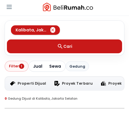
Kalibata
,
Jakarta Selatan
Cari
Jual
Sewa
Filter
1
Gedung
Properti Dijual
Proyek Terbaru
Proyek RT
0
Gedung Dijual di Kalibata, Jakarta Selatan