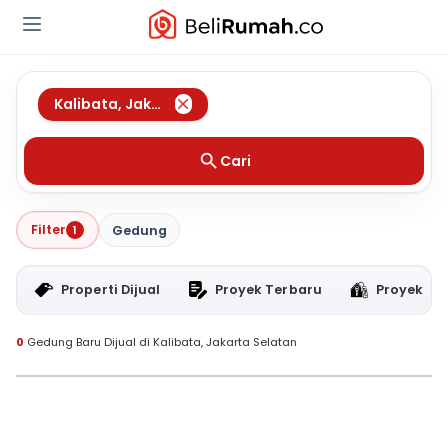
Kalibata
,
Jakarta Selatan
Cari
Filter
1
Gedung
Properti Dijual
Proyek Terbaru
Proyek RT
0
Gedung Baru Dijual di Kalibata, Jakarta Selatan