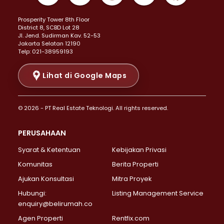
Properti Dijual di Kemayoran >
Prosperity Tower 8th Floor
Properti Dijual di Menteng >
District 8, SCBD Lot 28
Properti Dijual di Senen >
JI. Jend. Sudirman Kav. 52-53
Jakarta Selatan 12190
Properti Dijual di Tanah Abang >
Telp: 021-38959193
Properti Dijual di Cikini >
Properti Dijual di Kramat >
Lihat di Google Maps
Properti Dijual di Pasar Baru >
Properti Dijual di Bendungan Hilir >
© 2026 - PT Real Estate Teknologi. All rights reserved.
Properti Dijual di Jakarta Selatan >
Properti Dijual di Cilandak >
PERUSAHAAN
Properti Dijual di Lebak Bulus >
Syarat & Ketentuan
Kebijakan Privasi
Properti Dijual di Gandaria Selatan >
Properti Dijual di Pondok Labu >
Komunitas
Berita Properti
Properti Dijual di Cipete Selatan >
Ajukan Konsultasi
Mitra Proyek
Properti Dijual di Jagakarsa >
Hubungi:
Listing Management Service
Properti Dijual di Lenteng Agung >
enquiry@belirumah.co
Properti Dijual di Senayan >
Agen Properti
Rentfix.com
Properti Dijual di Pondok Pinang >