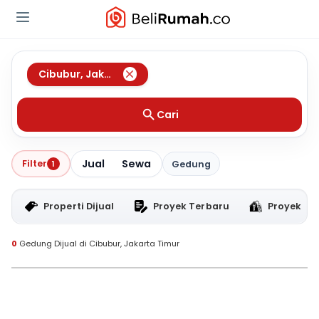
Cibubur
,
Jakarta Timur
Cari
Jual
Sewa
Filter
1
Gedung
Properti Dijual
Proyek Terbaru
Proyek RT
0
Gedung Dijual di Cibubur, Jakarta Timur