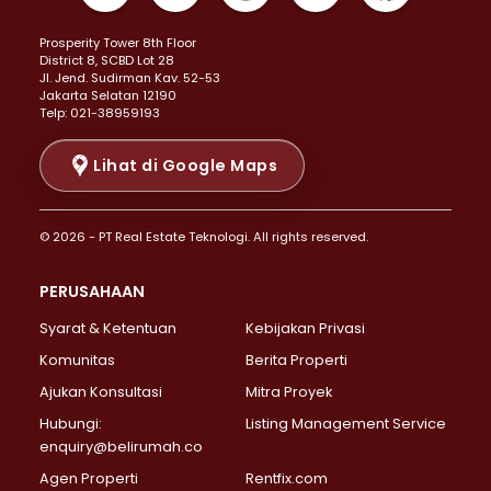
Properti Dijual di Kemayoran >
Prosperity Tower 8th Floor
Properti Dijual di Menteng >
District 8, SCBD Lot 28
Properti Dijual di Senen >
JI. Jend. Sudirman Kav. 52-53
Jakarta Selatan 12190
Properti Dijual di Tanah Abang >
Telp: 021-38959193
Properti Dijual di Cikini >
Properti Dijual di Kramat >
Lihat di Google Maps
Properti Dijual di Pasar Baru >
Properti Dijual di Bendungan Hilir >
© 2026 - PT Real Estate Teknologi. All rights reserved.
Properti Dijual di Jakarta Selatan >
Properti Dijual di Cilandak >
PERUSAHAAN
Properti Dijual di Lebak Bulus >
Syarat & Ketentuan
Kebijakan Privasi
Properti Dijual di Gandaria Selatan >
Properti Dijual di Pondok Labu >
Komunitas
Berita Properti
Properti Dijual di Cipete Selatan >
Ajukan Konsultasi
Mitra Proyek
Properti Dijual di Jagakarsa >
Hubungi:
Listing Management Service
Properti Dijual di Lenteng Agung >
enquiry@belirumah.co
Properti Dijual di Senayan >
Agen Properti
Rentfix.com
Properti Dijual di Pondok Pinang >