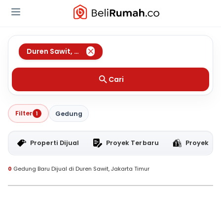
Duren Sawit
,
Jakarta Timur
Cari
Filter
1
Gedung
Properti Dijual
Proyek Terbaru
Proyek RT
0
Gedung Baru Dijual di Duren Sawit, Jakarta Timur