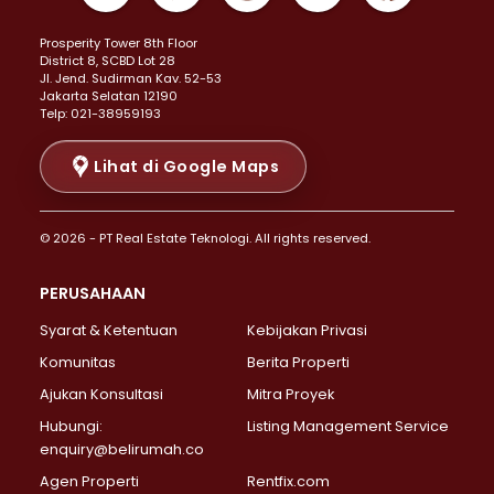
Properti Dijual di Kemayoran >
Prosperity Tower 8th Floor
Properti Dijual di Menteng >
District 8, SCBD Lot 28
Properti Dijual di Senen >
JI. Jend. Sudirman Kav. 52-53
Jakarta Selatan 12190
Properti Dijual di Tanah Abang >
Telp: 021-38959193
Properti Dijual di Cikini >
Properti Dijual di Kramat >
Lihat di Google Maps
Properti Dijual di Pasar Baru >
Properti Dijual di Bendungan Hilir >
© 2026 - PT Real Estate Teknologi. All rights reserved.
Properti Dijual di Jakarta Selatan >
Properti Dijual di Cilandak >
PERUSAHAAN
Properti Dijual di Lebak Bulus >
Syarat & Ketentuan
Kebijakan Privasi
Properti Dijual di Gandaria Selatan >
Properti Dijual di Pondok Labu >
Komunitas
Berita Properti
Properti Dijual di Cipete Selatan >
Ajukan Konsultasi
Mitra Proyek
Properti Dijual di Jagakarsa >
Hubungi:
Listing Management Service
Properti Dijual di Lenteng Agung >
enquiry@belirumah.co
Properti Dijual di Senayan >
Agen Properti
Rentfix.com
Properti Dijual di Pondok Pinang >