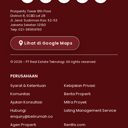
Properti Dijual di Kemayoran >
Prosperity Tower 8th Floor
Properti Dijual di Menteng >
District 8, SCBD Lot 28
Properti Dijual di Senen >
JI. Jend. Sudirman Kav. 52-53
Jakarta Selatan 12190
Properti Dijual di Tanah Abang >
Telp: 021-38959193
Properti Dijual di Cikini >
Properti Dijual di Kramat >
Lihat di Google Maps
Properti Dijual di Pasar Baru >
Properti Dijual di Bendungan Hilir >
© 2026 - PT Real Estate Teknologi. All rights reserved.
Properti Dijual di Jakarta Selatan >
Properti Dijual di Cilandak >
PERUSAHAAN
Properti Dijual di Lebak Bulus >
Syarat & Ketentuan
Kebijakan Privasi
Properti Dijual di Gandaria Selatan >
Properti Dijual di Pondok Labu >
Komunitas
Berita Properti
Properti Dijual di Cipete Selatan >
Ajukan Konsultasi
Mitra Proyek
Properti Dijual di Jagakarsa >
Hubungi:
Listing Management Service
Properti Dijual di Lenteng Agung >
enquiry@belirumah.co
Properti Dijual di Senayan >
Agen Properti
Rentfix.com
Properti Dijual di Pondok Pinang >