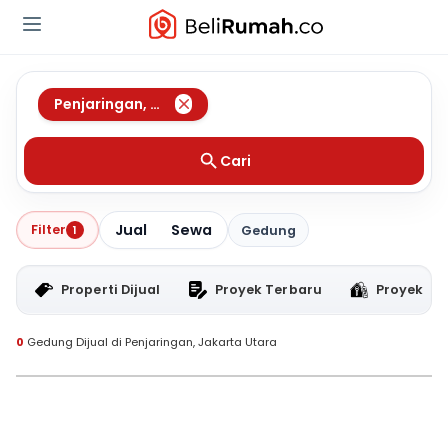
Penjaringan
,
Jakarta Utara
Cari
Jual
Sewa
Filter
1
Gedung
Properti Dijual
Proyek Terbaru
Proyek RT
0
Gedung Dijual di Penjaringan, Jakarta Utara