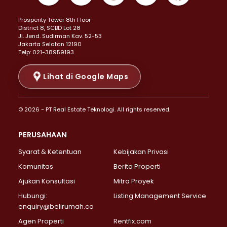
Properti Dijual di Kemayoran >
Prosperity Tower 8th Floor
Properti Dijual di Menteng >
District 8, SCBD Lot 28
Properti Dijual di Senen >
JI. Jend. Sudirman Kav. 52-53
Jakarta Selatan 12190
Properti Dijual di Tanah Abang >
Telp: 021-38959193
Properti Dijual di Cikini >
Properti Dijual di Kramat >
Lihat di Google Maps
Properti Dijual di Pasar Baru >
Properti Dijual di Bendungan Hilir >
© 2026 - PT Real Estate Teknologi. All rights reserved.
Properti Dijual di Jakarta Selatan >
Properti Dijual di Cilandak >
PERUSAHAAN
Properti Dijual di Lebak Bulus >
Syarat & Ketentuan
Kebijakan Privasi
Properti Dijual di Gandaria Selatan >
Properti Dijual di Pondok Labu >
Komunitas
Berita Properti
Properti Dijual di Cipete Selatan >
Ajukan Konsultasi
Mitra Proyek
Properti Dijual di Jagakarsa >
Hubungi:
Listing Management Service
Properti Dijual di Lenteng Agung >
enquiry@belirumah.co
Properti Dijual di Senayan >
Agen Properti
Rentfix.com
Properti Dijual di Pondok Pinang >