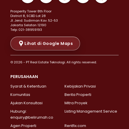
Properti Dijual di Kemayoran >
Prosperity Tower 8th Floor
Properti Dijual di Menteng >
District 8, SCBD Lot 28
Properti Dijual di Senen >
JI. Jend. Sudirman Kav. 52-53
Jakarta Selatan 12190
Properti Dijual di Tanah Abang >
Telp: 021-38959193
Properti Dijual di Cikini >
Properti Dijual di Kramat >
Lihat di Google Maps
Properti Dijual di Pasar Baru >
Properti Dijual di Bendungan Hilir >
© 2026 - PT Real Estate Teknologi. All rights reserved.
Properti Dijual di Jakarta Selatan >
Properti Dijual di Cilandak >
PERUSAHAAN
Properti Dijual di Lebak Bulus >
Syarat & Ketentuan
Kebijakan Privasi
Properti Dijual di Gandaria Selatan >
Properti Dijual di Pondok Labu >
Komunitas
Berita Properti
Properti Dijual di Cipete Selatan >
Ajukan Konsultasi
Mitra Proyek
Properti Dijual di Jagakarsa >
Hubungi:
Listing Management Service
Properti Dijual di Lenteng Agung >
enquiry@belirumah.co
Properti Dijual di Senayan >
Agen Properti
Rentfix.com
Properti Dijual di Pondok Pinang >