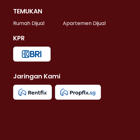
TEMUKAN
 >
Rumah Dijual
Apartemen Dijual
KPR
>
 >
Jaringan Kami
u >
>
 Lama >
 >