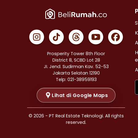
Properti Dijual di Cempaka Putih >
Properti Dijual di Johar Baru >
Properti Dijual di Menteng >
S
Properti Dijual di Tanah Abang >
K
Properti Dijual di Kramat >
A
Properti Dijual di Bendungan Hilir >
H
Prosperity Tower 8th Floor
Properti Dijual di Jakarta Selatan >
e
District 8, SCBD Lot 28
JI. Jend. Sudirman Kav. 52-53
Properti Dijual di Cilandak >
A
Jakarta Selatan 12190
Properti Dijual di Gandaria Selatan >
Telp: 021-38959193
Properti Dijual di Cipete Selatan >
Lihat di Google Maps
Properti Dijual di Lenteng Agung >
Properti Dijual di Pondok Pinang >
Properti Dijual di Kebayoran Baru >
© 2026 - PT Real Estate Teknologi. All rights
Properti Dijual di Mampang Prapatan >
reserved.
Properti Dijual di Pasar Minggu >