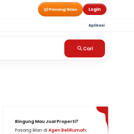
Login
Pasang Iklan
Aplikasi
Cari
Bingung Mau Jual Properti?
Pasang iklan di
Agen BeliRumah.