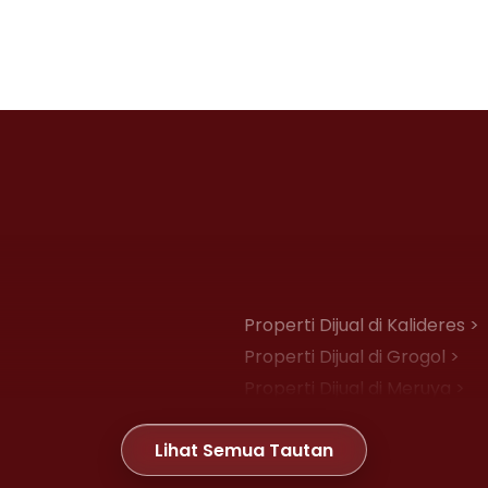
Properti Dijual di Kalideres >
Properti Dijual di Grogol >
Properti Dijual di Meruya >
Properti Dijual di Joglo >
Lihat Semua Tautan