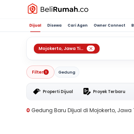
Dijual
Disewa
Cari Agen
Owner Connect
B
Mojokerto
,
Jawa Timur
Filter
Gedung
1
Properti Dijual
Proyek Terbaru
0
Gedung Baru Dijual di Mojokerto, Jawa