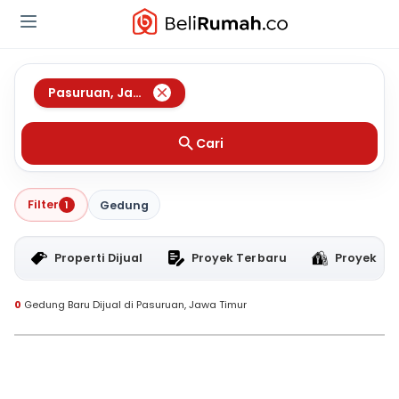
Pasuruan
,
Jawa Timur
Cari
Filter
1
Gedung
Properti Dijual
Proyek Terbaru
Proyek RT
0
Gedung Baru Dijual di Pasuruan, Jawa Timur