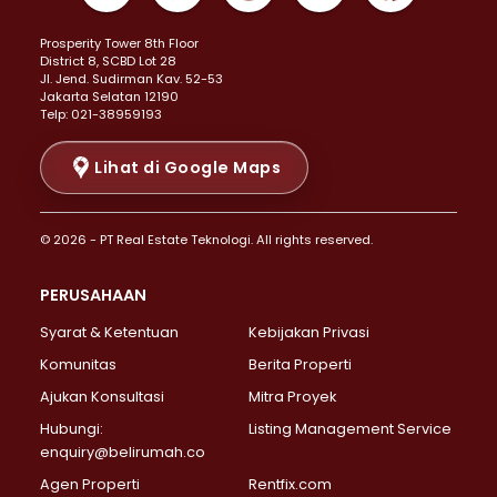
Properti Dijual di Kemayoran >
Prosperity Tower 8th Floor
Properti Dijual di Menteng >
District 8, SCBD Lot 28
Properti Dijual di Senen >
JI. Jend. Sudirman Kav. 52-53
Jakarta Selatan 12190
Properti Dijual di Tanah Abang >
Telp: 021-38959193
Properti Dijual di Cikini >
Properti Dijual di Kramat >
Lihat di Google Maps
Properti Dijual di Pasar Baru >
Properti Dijual di Bendungan Hilir >
© 2026 - PT Real Estate Teknologi. All rights reserved.
Properti Dijual di Jakarta Selatan >
Properti Dijual di Cilandak >
PERUSAHAAN
Properti Dijual di Lebak Bulus >
Syarat & Ketentuan
Kebijakan Privasi
Properti Dijual di Gandaria Selatan >
Properti Dijual di Pondok Labu >
Komunitas
Berita Properti
Properti Dijual di Cipete Selatan >
Ajukan Konsultasi
Mitra Proyek
Properti Dijual di Jagakarsa >
Hubungi:
Listing Management Service
Properti Dijual di Lenteng Agung >
enquiry@belirumah.co
Properti Dijual di Senayan >
Agen Properti
Rentfix.com
Properti Dijual di Pondok Pinang >