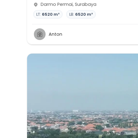
Darmo Permai
,
Surabaya
LT:
6520 m²
LB:
6520 m²
Anton