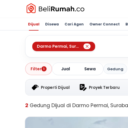
Dijual
Disewa
Cari Agen
Owner Connect
B
Darmo Permai
,
Surabaya
Jual
Sewa
Filter
Gedung
1
Properti Dijual
Proyek Terbaru
2
Gedung Dijual di Darmo Permai, Surab