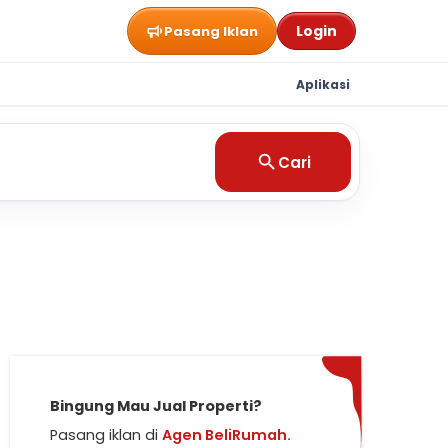
Login
Pasang Iklan
Aplikasi
Cari
Bingung Mau Jual Properti?
Pasang iklan di
Agen BeliRumah.