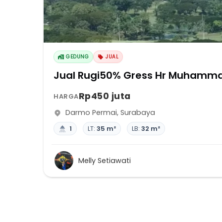
GEDUNG
JUAL
Jual Rugi50% Gress Hr Muhammad 
Rp450 juta
HARGA
Darmo Permai
,
Surabaya
1
LT:
35 m²
LB:
32 m²
Melly Setiawati