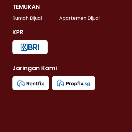
TEMUKAN
 >
Rumah Dijual
Apartemen Dijual
KPR
>
 >
Jaringan Kami
u >
>
 Lama >
 >