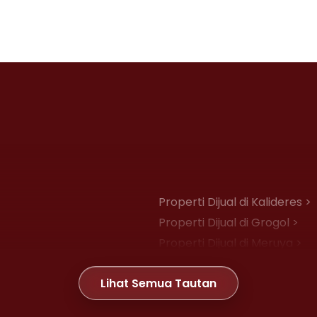
Properti Dijual di Kalideres >
Properti Dijual di Grogol >
Properti Dijual di Meruya >
Properti Dijual di Joglo >
Lihat Semua Tautan
Properti Dijual di Gambir >