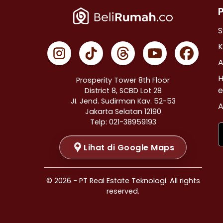
Properti Dijual di Johar Baru >
Properti Dijual di Menteng >
S
Properti Dijual di Tanah Abang >
K
Properti Dijual di Kramat >
A
Properti Dijual di Bendungan Hilir >
H
Prosperity Tower 8th Floor
Properti Dijual di Jakarta Selatan >
e
District 8, SCBD Lot 28
JI. Jend. Sudirman Kav. 52-53
Properti Dijual di Cilandak >
A
Jakarta Selatan 12190
Properti Dijual di Gandaria Selatan >
Telp: 021-38959193
Properti Dijual di Cipete Selatan >
Lihat di Google Maps
Properti Dijual di Lenteng Agung >
Properti Dijual di Pondok Pinang >
Properti Dijual di Kebayoran Baru >
© 2026 - PT Real Estate Teknologi. All rights
Properti Dijual di Mampang Prapatan >
reserved.
Properti Dijual di Pasar Minggu >
Properti Dijual di Pejaten Barat >