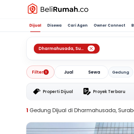
Dijual
Disewa
Cari Agen
Owner Connect
B
Dharmahusada
,
Surabaya
Jual
Sewa
Filter
Gedung
1
Properti Dijual
Proyek Terbaru
1
Gedung Dijual di Dharmahusada, Sura