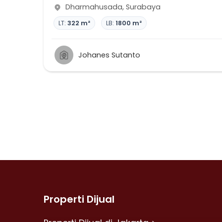
Dharmahusada
,
Surabaya
LT:
322 m²
LB:
1800 m²
Johanes Sutanto
Properti Dijual