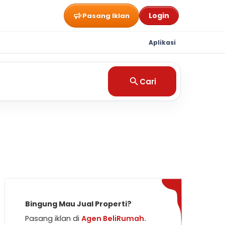
Login
Pasang Iklan
Aplikasi
Cari
Bingung Mau Jual Properti?
Pasang iklan di
Agen BeliRumah.