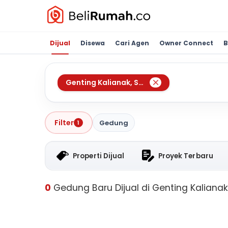
Dijual
Disewa
Cari Agen
Owner Connect
B
Genting Kalianak
,
Surabaya
Filter
Gedung
1
Properti Dijual
Proyek Terbaru
0
Gedung Baru Dijual di Genting Kaliana