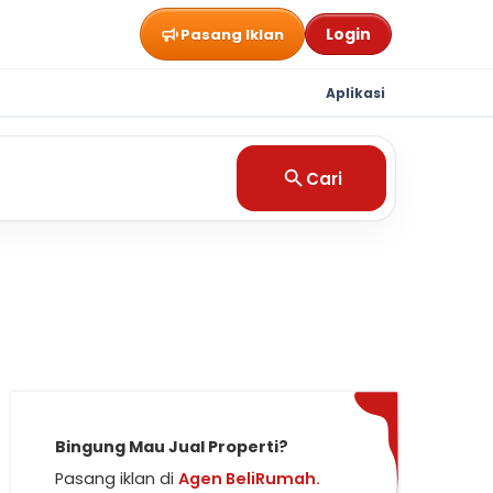
Login
Pasang Iklan
Aplikasi
Cari
Bingung Mau Jual Properti?
Pasang iklan di
Agen BeliRumah.