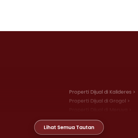
Properti Dijual di Kalideres >
Properti Dijual di Grogol >
Properti Dijual di Meruya >
Properti Dijual di Joglo >
Lihat Semua Tautan