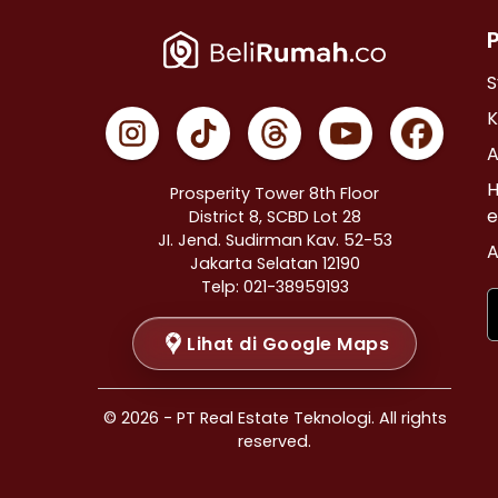
Properti Dijual di Cempaka Putih >
Properti Dijual di Johar Baru >
Properti Dijual di Menteng >
S
Properti Dijual di Tanah Abang >
K
Properti Dijual di Kramat >
A
Properti Dijual di Bendungan Hilir >
H
Prosperity Tower 8th Floor
Properti Dijual di Jakarta Selatan >
e
District 8, SCBD Lot 28
JI. Jend. Sudirman Kav. 52-53
Properti Dijual di Cilandak >
A
Jakarta Selatan 12190
Properti Dijual di Gandaria Selatan >
Telp: 021-38959193
Properti Dijual di Cipete Selatan >
Lihat di Google Maps
Properti Dijual di Lenteng Agung >
Properti Dijual di Pondok Pinang >
Properti Dijual di Kebayoran Baru >
© 2026 - PT Real Estate Teknologi. All rights
Properti Dijual di Mampang Prapatan >
reserved.
Properti Dijual di Pasar Minggu >