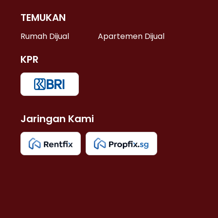
TEMUKAN
 >
Rumah Dijual
Apartemen Dijual
KPR
>
 >
Jaringan Kami
u >
>
 Lama >
 >