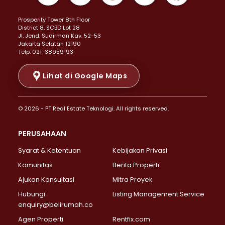
Properti Dijual di Kemayoran >
Prosperity Tower 8th Floor
Properti Dijual di Menteng >
District 8, SCBD Lot 28
Properti Dijual di Senen >
JI. Jend. Sudirman Kav. 52-53
Jakarta Selatan 12190
Properti Dijual di Tanah Abang >
Telp: 021-38959193
Properti Dijual di Cikini >
Properti Dijual di Kramat >
Lihat di Google Maps
Properti Dijual di Pasar Baru >
Properti Dijual di Bendungan Hilir >
© 2026 - PT Real Estate Teknologi. All rights reserved.
Properti Dijual di Jakarta Selatan >
Properti Dijual di Cilandak >
PERUSAHAAN
Properti Dijual di Lebak Bulus >
Syarat & Ketentuan
Kebijakan Privasi
Properti Dijual di Gandaria Selatan >
Properti Dijual di Pondok Labu >
Komunitas
Berita Properti
Properti Dijual di Cipete Selatan >
Ajukan Konsultasi
Mitra Proyek
Properti Dijual di Jagakarsa >
Hubungi:
Listing Management Service
Properti Dijual di Lenteng Agung >
enquiry@belirumah.co
Properti Dijual di Senayan >
Agen Properti
Rentfix.com
Properti Dijual di Pondok Pinang >