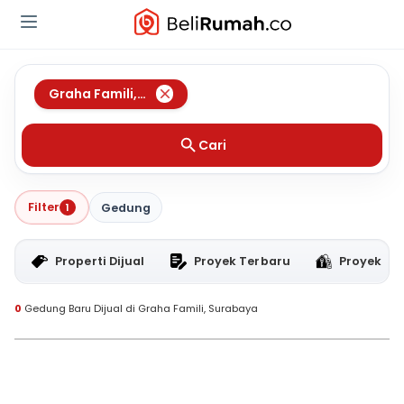
Graha Famili
,
Surabaya
Cari
Filter
1
Gedung
Properti Dijual
Proyek Terbaru
Proyek RT
0
Gedung Baru Dijual di Graha Famili, Surabaya