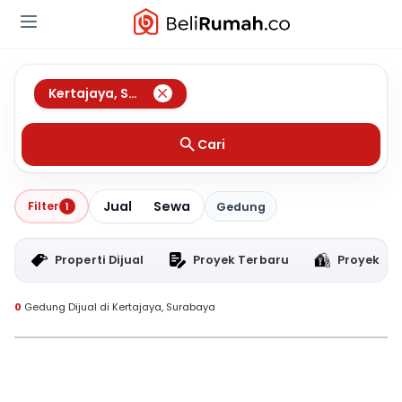
Kertajaya
,
Surabaya
Cari
Jual
Sewa
Filter
1
Gedung
Properti Dijual
Proyek Terbaru
Proyek RT
0
Gedung Dijual di Kertajaya, Surabaya