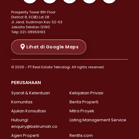
Properti Dijual di Kemayoran >
Prosperity Tower 8th Floor
Properti Dijual di Menteng >
District 8, SCBD Lot 28
Properti Dijual di Senen >
JI. Jend. Sudirman Kav. 52-53
Jakarta Selatan 12190
Properti Dijual di Tanah Abang >
Telp: 021-38959193
Properti Dijual di Cikini >
Properti Dijual di Kramat >
Lihat di Google Maps
Properti Dijual di Pasar Baru >
Properti Dijual di Bendungan Hilir >
© 2026 - PT Real Estate Teknologi. All rights reserved.
Properti Dijual di Jakarta Selatan >
Properti Dijual di Cilandak >
PERUSAHAAN
Properti Dijual di Lebak Bulus >
Syarat & Ketentuan
Kebijakan Privasi
Properti Dijual di Gandaria Selatan >
Properti Dijual di Pondok Labu >
Komunitas
Berita Properti
Properti Dijual di Cipete Selatan >
Ajukan Konsultasi
Mitra Proyek
Properti Dijual di Jagakarsa >
Hubungi:
Listing Management Service
Properti Dijual di Lenteng Agung >
enquiry@belirumah.co
Properti Dijual di Senayan >
Agen Properti
Rentfix.com
Properti Dijual di Pondok Pinang >