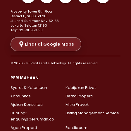
Properti Dijual di Kemayoran >
Prosperity Tower 8th Floor
Properti Dijual di Menteng >
District 8, SCBD Lot 28
Properti Dijual di Senen >
JI. Jend. Sudirman Kav. 52-53
Jakarta Selatan 12190
Properti Dijual di Tanah Abang >
Telp: 021-38959193
Properti Dijual di Cikini >
Properti Dijual di Kramat >
Lihat di Google Maps
Properti Dijual di Pasar Baru >
Properti Dijual di Bendungan Hilir >
© 2026 - PT Real Estate Teknologi. All rights reserved.
Properti Dijual di Jakarta Selatan >
Properti Dijual di Cilandak >
PERUSAHAAN
Properti Dijual di Lebak Bulus >
Syarat & Ketentuan
Kebijakan Privasi
Properti Dijual di Gandaria Selatan >
Properti Dijual di Pondok Labu >
Komunitas
Berita Properti
Properti Dijual di Cipete Selatan >
Ajukan Konsultasi
Mitra Proyek
Properti Dijual di Jagakarsa >
Hubungi:
Listing Management Service
Properti Dijual di Lenteng Agung >
enquiry@belirumah.co
Properti Dijual di Senayan >
Agen Properti
Rentfix.com
Properti Dijual di Pondok Pinang >