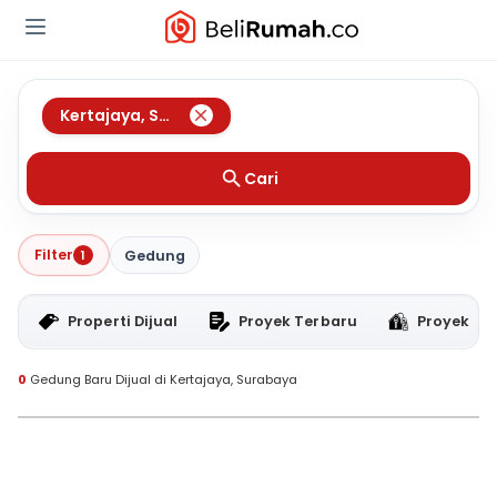
Kertajaya
,
Surabaya
Cari
Filter
1
Gedung
Properti Dijual
Proyek Terbaru
Proyek RT
0
Gedung Baru Dijual di Kertajaya, Surabaya