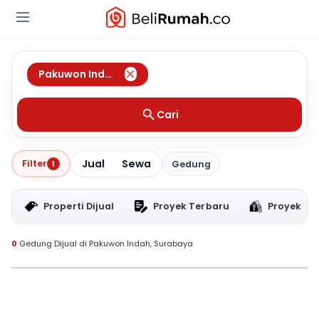
Pakuwon Indah
,
Surabaya
Cari
Jual
Sewa
Filter
1
Gedung
Properti Dijual
Proyek Terbaru
Proyek RT
0
Gedung Dijual di Pakuwon Indah, Surabaya