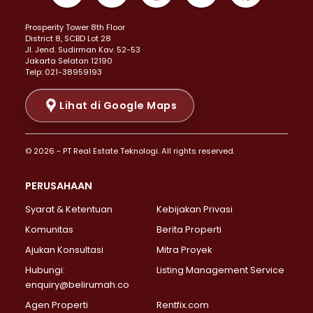
Properti Dijual di Kemayoran >
Prosperity Tower 8th Floor
Properti Dijual di Menteng >
District 8, SCBD Lot 28
Properti Dijual di Senen >
JI. Jend. Sudirman Kav. 52-53
Jakarta Selatan 12190
Properti Dijual di Tanah Abang >
Telp: 021-38959193
Properti Dijual di Cikini >
Properti Dijual di Kramat >
Lihat di Google Maps
Properti Dijual di Pasar Baru >
Properti Dijual di Bendungan Hilir >
© 2026 - PT Real Estate Teknologi. All rights reserved.
Properti Dijual di Jakarta Selatan >
Properti Dijual di Cilandak >
PERUSAHAAN
Properti Dijual di Lebak Bulus >
Syarat & Ketentuan
Kebijakan Privasi
Properti Dijual di Gandaria Selatan >
Properti Dijual di Pondok Labu >
Komunitas
Berita Properti
Properti Dijual di Cipete Selatan >
Ajukan Konsultasi
Mitra Proyek
Properti Dijual di Jagakarsa >
Hubungi:
Listing Management Service
Properti Dijual di Lenteng Agung >
enquiry@belirumah.co
Properti Dijual di Senayan >
Agen Properti
Rentfix.com
Properti Dijual di Pondok Pinang >